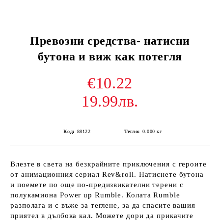
Превозни средства- натисни
бутона и виж как потегля
€10.22
19.99лв.
Код:
88122
Тегло:
0.000
кг
Влезте в света на безкрайните приключения с героите
от анимационния сериал Rev&roll. Натиснете бутона
и поемете по още по-предизвикателни терени с
полукамиона Power up Rumble. Колата Rumble
разполага и с въже за теглене, за да спасите вашия
приятел в дълбока кал. Можете дори да прикачите