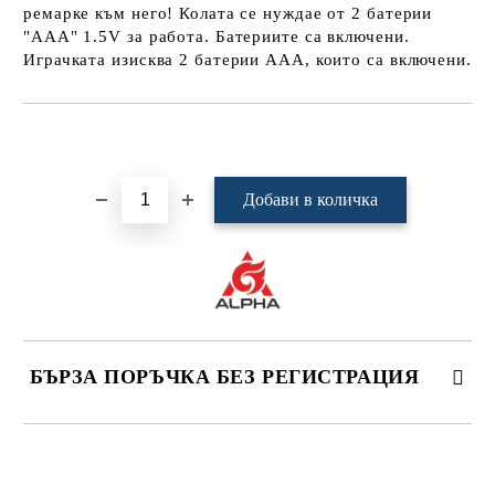
ремарке към него! Колата се нуждае от 2 батерии
"AAA" 1.5V за работа. Батериите са включени.
Играчката изисква 2 батерии AAA, които са включени.
Добави в желани
БЪРЗА ПОРЪЧКА БЕЗ РЕГИСТРАЦИЯ
САМО ПОПЪЛНЕТЕ 4 ПОЛЕТА