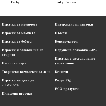
Furby
Funky Fashion
Играчки за момичета
Интерактивни играчки
Играчки за момчета
Пъзели
Играчки за бебета
Конструктори
Играчки и забавления на
Нарушена опаковка -50%
открито
Играчки с дистанционно
Настолни игри
управление
Творчески комплекти за деца
Кечисти
Играчки на цени до
Peppa Pig
7,67€/15лв
ECO продукти
Плюшени играчки