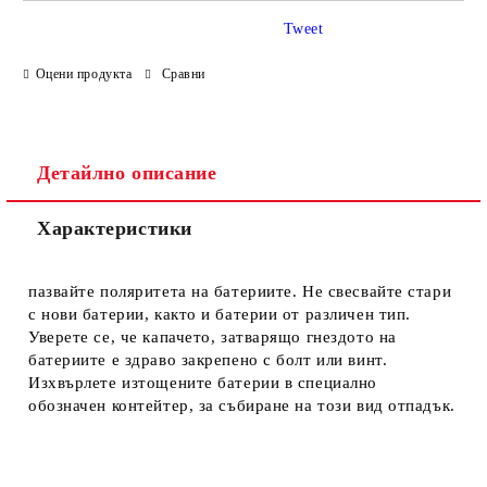
Tweet
Оцени продукта
Сравни
Ние ще се свържем с вас в рамките на работния ден.
Детайлно описание
Характеристики
пазвайте поляритета на батериите. Не свесвайте стари
с нови батерии, както и батерии от различен тип.
Уверете се, че капачето, затварящо гнездото на
батериите е здраво закрепено с болт или винт.
Изхвърлете изтощените батерии в специално
обозначен контейтер, за събиране на този вид отпадък.