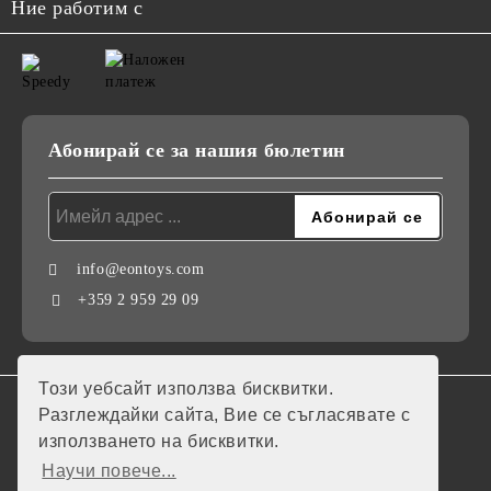
Ние работим с
Абонирай се за нашия бюлетин
info@eontoys.com
+359 2 959 29 09
Този уебсайт използва бисквитки.
GDPR
Разглеждайки сайта, Вие се съгласявате с
използването на бисквитки.
Нашият онлайн магазин е 100% съобразен с GDPR.
Научи повече...