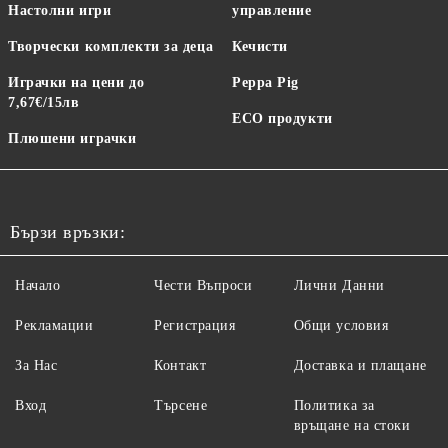
Настолни игри
управление
Творчески комплекти за деца
Кечисти
Играчки на цени до
Peppa Pig
7,67€/15лв
ECO продукти
Плюшени играчки
Бързи връзки:
Начало
Чести Въпроси
Лични Данни
Рекламации
Регистрация
Общи условия
За Нас
Контакт
Доставка и плащане
Вход
Търсене
Политика за
връщане на стоки