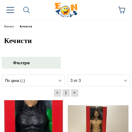
Начало
Кечисти
Кечисти
Филтри
«
»
1