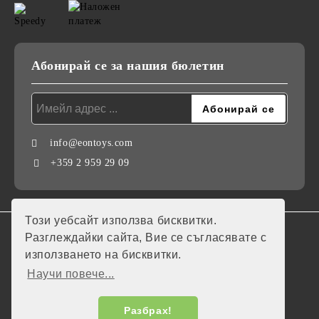
Абонирай се за нашия бюлетин
info@eontoys.com
+359 2 959 29 09
Този уебсайт използва бисквитки.
GDPR
Разглеждайки сайта, Вие се съгласявате с
използването на бисквитки.
Нашият онлайн магазин е 100% съобразен с GDPR.
Научи повече...
Моите лични данни
Разбрах!