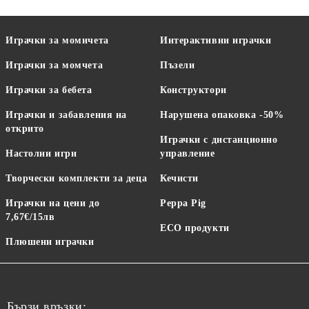
Играчки за момичета
Интерактивни играчки
Играчки за момчета
Пъзели
Играчки за бебета
Конструктори
Играчки и забавления на
Нарушена опаковка -50%
открито
Играчки с дистанционно
Настолни игри
управление
Творчески комплекти за деца
Кечисти
Играчки на цени до
Peppa Pig
7,67€/15лв
ECO продукти
Плюшени играчки
Бързи връзки: