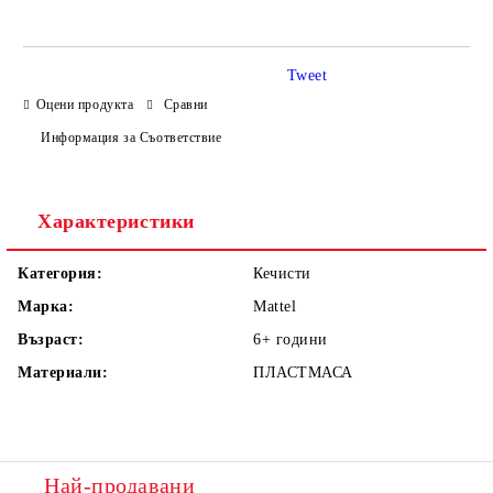
Tweet
Оцени продукта
Сравни
Информация за Съответствие
Ние ще се свържем с вас в рамките на работния ден.
Характеристики
Категория:
Кечисти
Марка:
Mattel
Възраст:
6+
години
Материали:
ПЛАСТМАСА
Най-продавани