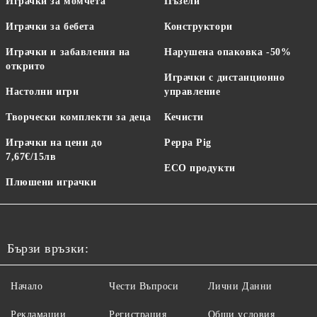
Играчки за момчета
Пъзели
Играчки за бебета
Конструктори
Играчки и забавления на
Нарушена опаковка -50%
открито
Играчки с дистанционно
Настолни игри
управление
Творчески комплекти за деца
Кечисти
Играчки на цени до
Peppa Pig
7,67€/15лв
ECO продукти
Плюшени играчки
Бързи връзки:
Начало
Чести Въпроси
Лични Данни
Рекламации
Регистрация
Общи условия