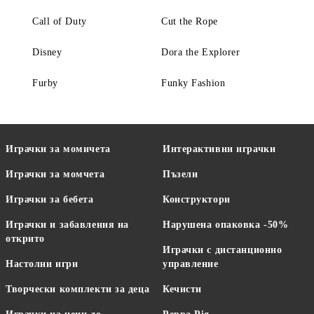
Call of Duty
Cut the Rope
Disney
Dora the Explorer
Furby
Funky Fashion
Играчки за момичета
Интерактивни играчки
Играчки за момчета
Пъзели
Играчки за бебета
Конструктори
Играчки и забавления на
Нарушена опаковка -50%
открито
Играчки с дистанционно
Настолни игри
управление
Творчески комплекти за деца
Кечисти