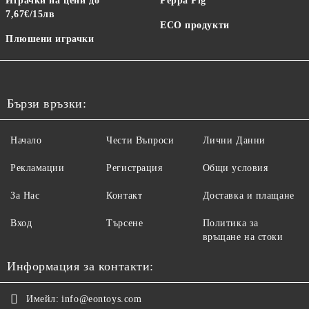
Играчки на цени до
Peppa Pig
7,67€/15лв
ECO продукти
Плюшени играчки
Бързи връзки:
Начало
Чести Въпроси
Лични Данни
Рекламации
Регистрация
Общи условия
За Нас
Контакт
Доставка и плащане
Вход
Търсене
Политика за
връщане на стоки
Информация за контакти:
Имейл:
info@eontoys.com