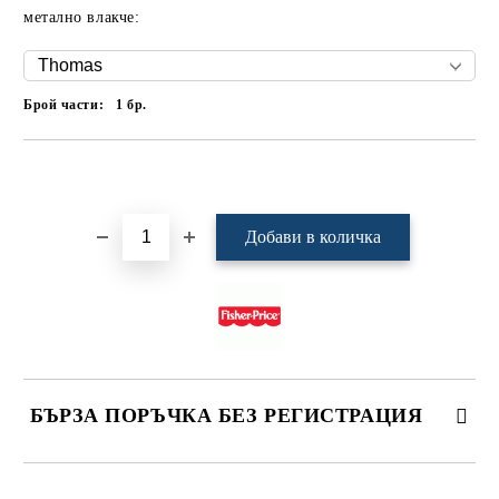
метално влакче:
Брой части:
1
бр.
Добави в желани
БЪРЗА ПОРЪЧКА БЕЗ РЕГИСТРАЦИЯ
САМО ПОПЪЛНЕТЕ 4 ПОЛЕТА