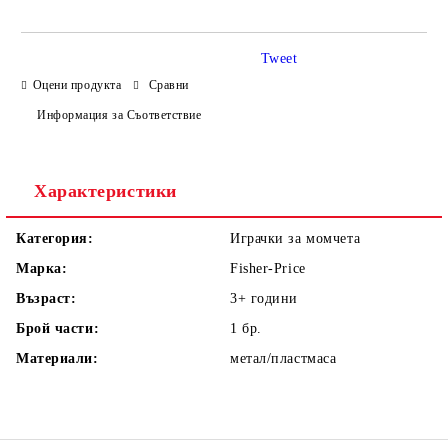
Tweet
Оцени продукта
Сравни
Информация за Съответствие
Ние ще се свържем с вас в рамките на работния ден.
Характеристики
Категория:
Играчки за момчета
Марка:
Fisher-Price
Възраст:
3+
години
Брой части:
1
бр.
Материали:
метал/пластмаса