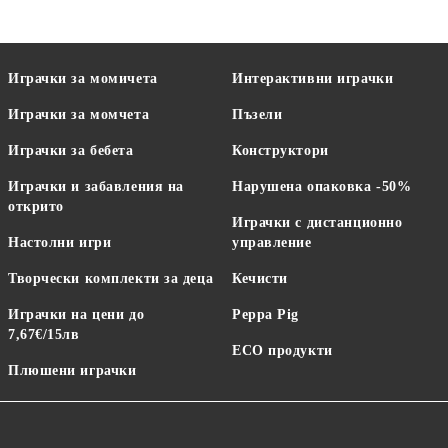
Играчки за момичета
Интерактивни играчки
Играчки за момчета
Пъзели
Играчки за бебета
Конструктори
Играчки и забавления на
Нарушена опаковка -50%
открито
Играчки с дистанционно
Настолни игри
управление
Творчески комплекти за деца
Кечисти
Играчки на цени до
Peppa Pig
7,67€/15лв
ECO продукти
Плюшени играчки