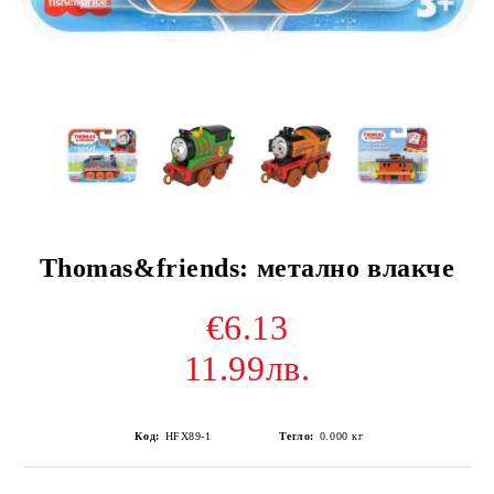
Thomas&friends: метално влакче
€6.13
11.99лв.
Код:
HFX89-1
Тегло:
0.000
кг