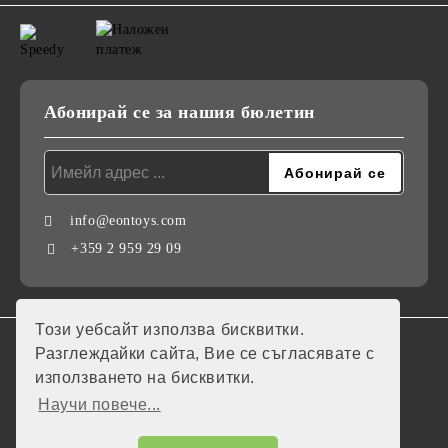
Абонирай се за нашия бюлетин
info@eontoys.com
+359 2 959 29 09
Този уебсайт използва бисквитки.
GDPR
Разглеждайки сайта, Вие се съгласявате с
използването на бисквитки.
Нашият онлайн магазин е 100% съобразен с GDPR.
Научи повече...
Моите лични данни