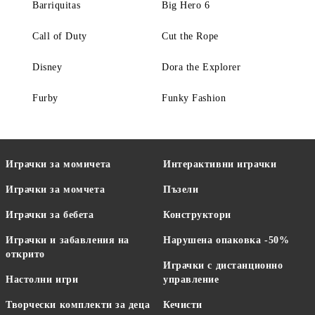
Barriquitas
Big Hero 6
Call of Duty
Cut the Rope
Disney
Dora the Explorer
Furby
Funky Fashion
Играчки за момичета
Интерактивни играчки
Играчки за момчета
Пъзели
Играчки за бебета
Конструктори
Играчки и забавления на
Нарушена опаковка -50%
открито
Играчки с дистанционно
Настолни игри
управление
Творчески комплекти за деца
Кечисти