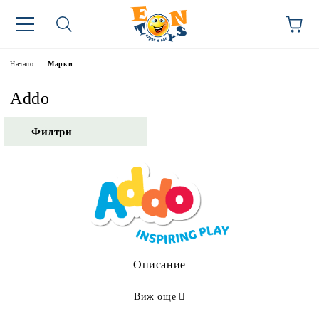
Начало
Марки
Addo
Филтри
Описание
Виж още