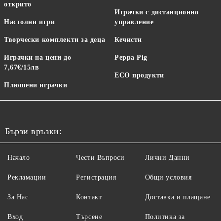
открито
Играчки с дистанционно
Настолни игри
управление
Творчески комплекти за деца
Кечисти
Играчки на цени до
Peppa Pig
7,67€/15лв
ECO продукти
Плюшени играчки
Бързи връзки:
Начало
Чести Въпроси
Лични Данни
Рекламации
Регистрация
Общи условия
За Нас
Контакт
Доставка и плащане
Вход
Търсене
Политика за