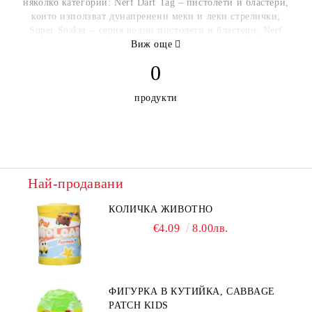
няколко категории: Nerf Dart Tag – пистолети и бластери,
които използват дунапренени меки и леки стрелички;
Super Soaker – серия водни пистолети и бластери; Nerf
Rebelle - серия насочена към момичетата.
Виж още
0
http://www.hasbro.com/
продукти
Най-продавани
КОЛИЧКА ЖИВОТНО
€4.09
8.00лв.
ФИГУРКА В КУТИЙКА, CABBAGE
PATCH KIDS