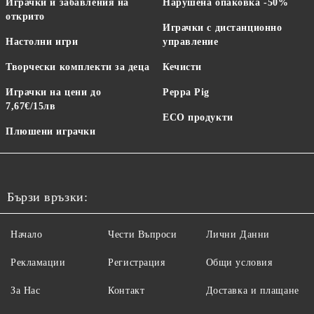
Играчки и забавления на
Нарушена опаковка -50%
открито
Играчки с дистанционно
Настолни игри
управление
Творчески комплекти за деца
Кечисти
Играчки на цени до
Peppa Pig
7,67€/15лв
ECO продукти
Плюшени играчки
Бързи връзки:
Начало
Чести Въпроси
Лични Данни
Рекламации
Регистрация
Общи условия
За Нас
Контакт
Доставка и плащане