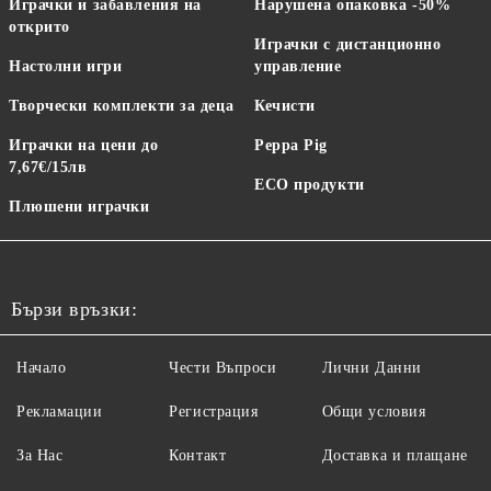
Играчки и забавления на
Нарушена опаковка -50%
открито
Играчки с дистанционно
Настолни игри
управление
Творчески комплекти за деца
Кечисти
Играчки на цени до
Peppa Pig
7,67€/15лв
ECO продукти
Плюшени играчки
Бързи връзки:
Начало
Чести Въпроси
Лични Данни
Рекламации
Регистрация
Общи условия
За Нас
Контакт
Доставка и плащане