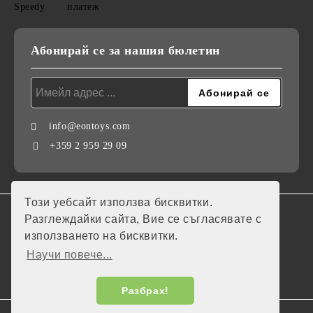
Абонирай се за нашия бюлетин
info@eontoys.com
+359 2 959 29 09
Този уебсайт използва бисквитки.
GDPR
Разглеждайки сайта, Вие се съгласявате с
използването на бисквитки.
Нашият онлайн магазин е 100% съобразен с GDPR.
Научи повече...
Моите лични данни
Разбрах!