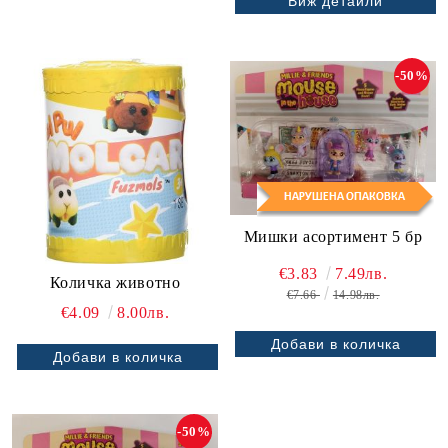
Виж детайли
-50%
Мишки асортимент 5 бр
€3.83
7.49лв.
Количка животно
€7.66
14.98лв.
€4.09
8.00лв.
-50%