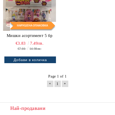
Мишки асортимент 5 бр
€3.83
7.49лв.
€7.66
14.98лв.
Page 1 of 1
«
»
1
Най-продавани