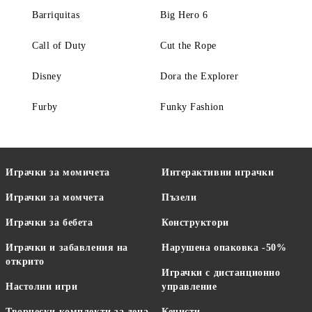
Barriquitas
Big Hero 6
Call of Duty
Cut the Rope
Disney
Dora the Explorer
Furby
Funky Fashion
Играчки за момичета
Интерактивни играчки
Играчки за момчета
Пъзели
Играчки за бебета
Конструктори
Играчки и забавления на
Нарушена опаковка -50%
открито
Играчки с дистанционно
Настолни игри
управление
Творчески комплекти за деца
Кечисти