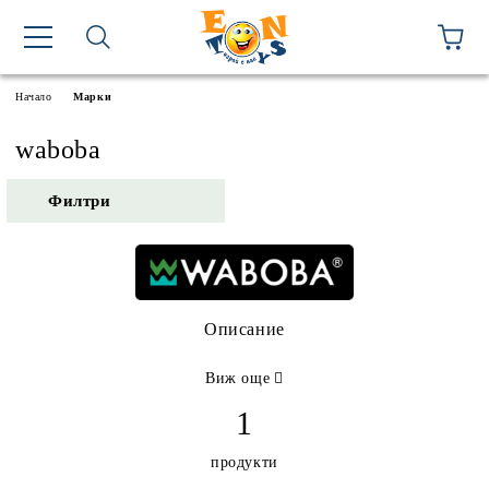
Начало
Марки
waboba
Филтри
Описание
Виж още
1
продукти