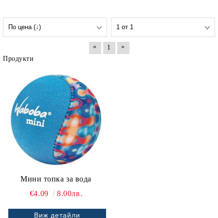
«
»
1
Продукти
Мини топка за вода
€4.09
8.00лв.
Виж детайли