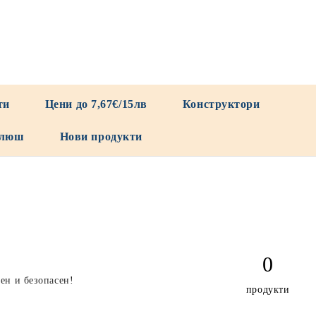
ти
Цени до 7,67€/15лв
Конструктори
люш
Нови продукти
0
ен и безопасен!
продукти