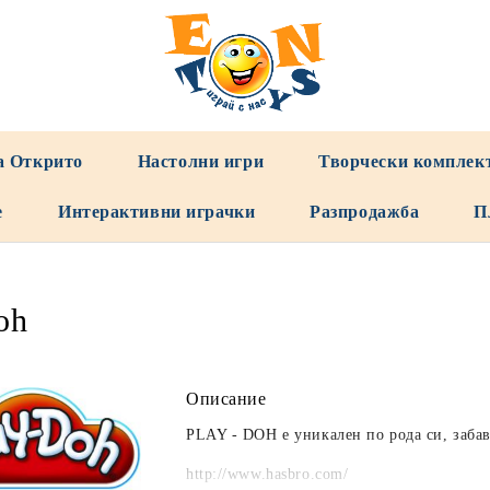
а Открито
Настолни игри
Творчески комплек
е
Интерактивни играчки
Разпродажба
П
oh
Описание
PLAY - DOH е уникален по рода си, забав
http://www.hasbro.com/