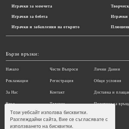
Играчки за момчета
Творческ
Играчки за бебета
Играчки 
Играчки и забавления на открито
Плюшени
Бързи връзки:
Начало
Чести Въпроси
Лични Данни
Рекламации
Регистрация
Общи условия
За Нас
Контакт
Доставка и плаща
Вход
Търсене
Политика за връщ
на стоки
Този уебсайт използва бисквитки.
Разглеждайки сайта, Вие се съгласявате с
използването на бисквитки.