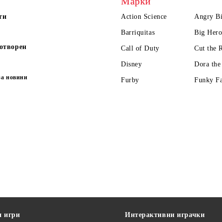
Марки
ти
Action Science
Angry Bi
Barriquitas
Big Hero
отворен
Call of Duty
Cut the 
Disney
Dora the
за новини
Furby
Funky F
и игри
Интерактивни играчки