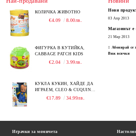
Най-продавани
Новини
Нови продук
КОЛИЧКА ЖИВОТНО
03 Апр 2013
€4.09
8.00лв.
Магазинът е 
21 Мар 2013
Абонирай се 
ФИГУРКА В КУТИЙКА,
Виж всички
CABBAGE PATCH KIDS
€2.04
3.99лв.
КУКЛА КУКИН, ХАЙДЕ ДА
ИГРАЕМ, CLEO & CUQUIN,
25 СМ.
€17.89
34.99лв.
Играчки за момичета
Настолн