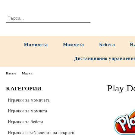
Момичета
Момчета
Бебета
Н
Дистанционно управлени
Начало
Марки
Play D
KАТЕГОРИИ
Играчки за момичета
Играчки за момчета
Играчки за бебета
Играчки и забавления на открито