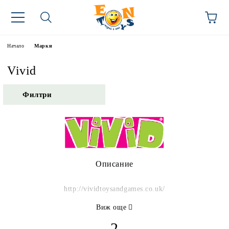
Начало
Марки
Vivid
Филтри
Описание
http://vividtoysandgames.co.uk/
Виж още
2