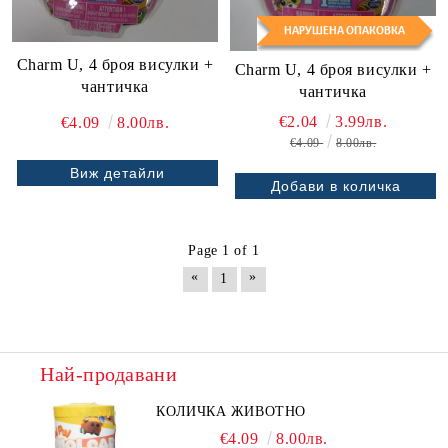
Charm U, 4 броя висулки +
Charm U, 4 броя висулки +
чантичка
чантичка
€2.04
3.99лв.
€4.09
8.00лв.
€4.09
8.00лв.
Виж детайли
Page 1 of 1
«
»
1
Най-продавани
КОЛИЧКА ЖИВОТНО
€4.09
8.00лв.