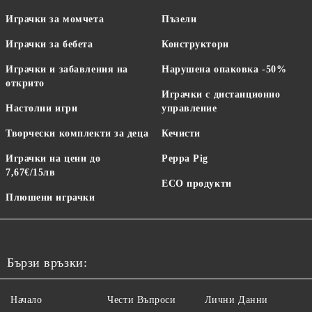
Играчки за момчета
Пъзели
Играчки за бебета
Конструктори
Играчки и забавления на
Нарушена опаковка -50%
открито
Играчки с дистанционно
Настолни игри
управление
Творчески комплекти за деца
Кечисти
Играчки на цени до
Peppa Pig
7,67€/15лв
ECO продукти
Плюшени играчки
Бързи връзки:
Начало
Чести Въпроси
Лични Данни