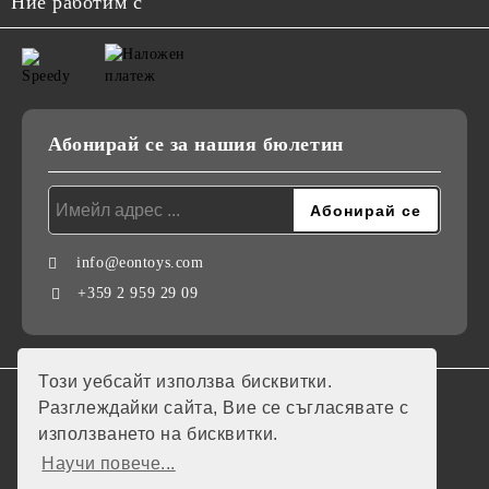
Ние работим с
Абонирай се за нашия бюлетин
info@eontoys.com
+359 2 959 29 09
Този уебсайт използва бисквитки.
GDPR
Разглеждайки сайта, Вие се съгласявате с
използването на бисквитки.
Нашият онлайн магазин е 100% съобразен с GDPR.
Научи повече...
Моите лични данни