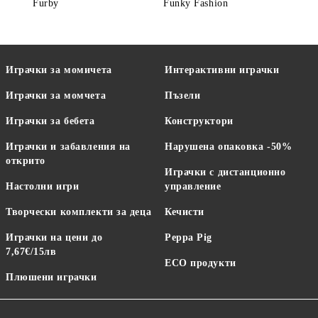
Furby
Funky Fashion
Играчки за момичета
Интерактивни играчки
Играчки за момчета
Пъзели
Играчки за бебета
Конструктори
Играчки и забавления на
Нарушена опаковка -50%
открито
Играчки с дистанционно
Настолни игри
управление
Творчески комплекти за деца
Кечисти
Играчки на цени до
Peppa Pig
7,67€/15лв
ECO продукти
Плюшени играчки