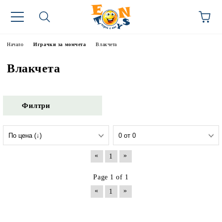
Начало
Играчки за момчета
Влакчета
Влакчета
Филтри
«
»
1
Page 1 of 1
«
»
1