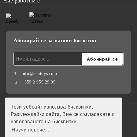
Ние работим с
Абонирай се за нашия бюлетин
info@eontoys.com
+359 2 959 29 09
Този уебсайт използва бисквитки.
GDPR
Разглеждайки сайта, Вие се съгласявате с
използването на бисквитки.
Нашият онлайн магазин е 100% съобразен с GDPR.
Научи повече...
Моите лични данни