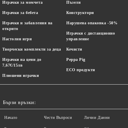
Играчки за момчета
Пъзели
Играчки за бебета
Конструктори
Играчки и забавления на
Нарушена опаковка -50%
открито
Играчки с дистанционно
Настолни игри
управление
Творчески комплекти за деца
Кечисти
Играчки на цени до
Peppa Pig
7,67€/15лв
ECO продукти
Плюшени играчки
Бързи връзки:
Начало
Чести Въпроси
Лични Данни