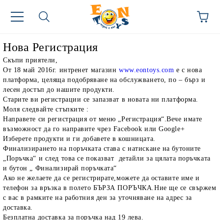
Нова Регистрация
Скъпи приятели,
От 18 май 2016г. интренет магазин
www.eontoys.com
е с нова
платформа, целяща подобряване на обслужването, по – бърз и
лесен достъп до нашите продукти.
Старите ви регистрации се запазват в новата ни платформа.
Моля следвайте стъпките :
Направете си регистрация от меню „Регистрация“.Вече имате
възможност да го направите чрез Facebook или Google+
Изберете продукти и ги добавете в кошницата.
Финализирането на поръчката става с натискане на бутоните
„Поръчка“ и след това се показват детайли за цялата поръчката
и бутон „ Финализирай поръчката“
Ако не желаете да се регистрирате,можете да оставите име и
телефон за връзка в полето БЪРЗА ПОРЪЧКА.Ние ще се свържем
с вас в рамките на работния ден за уточняване на адрес за
доставка.
Безплатна доставка за поръчка над 19 лева.