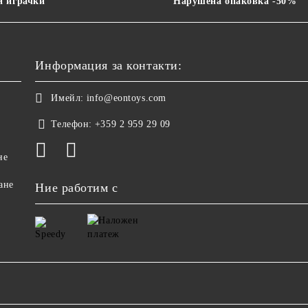
 играчки
Нарушена опаковка -50%
Информация за контакти:
Имейл:
info@eontoys.com
Телефон:
+359 2 959 29 09
не
ане
Ние работим с