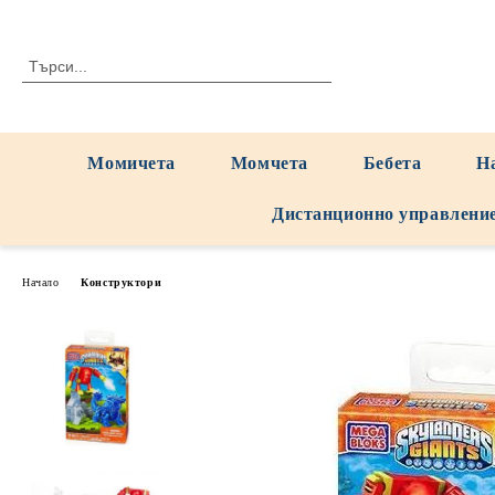
Момичета
Момчета
Бебета
Н
Дистанционно управлени
Начало
Конструктори