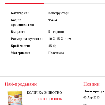
Категория:
Конструктори
Код на
95424
производител:
Възраст:
5+
години
Размер на кутията:
10 X 15 X 4
см
Брой части:
45
бр.
Материали:
Пластмаса
Най-продавани
Новини
Нови продук
КОЛИЧКА ЖИВОТНО
03 Апр 2013
€4.09
8.00лв.