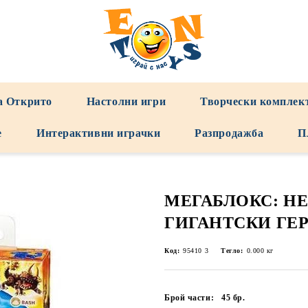
а Открито
Настолни игри
Творчески комплек
е
Интерактивни играчки
Разпродажба
П
МЕГАБЛОКС: Н
ГИГАНТСКИ ГЕРО
Код:
95410 3
Тегло:
0.000
кг
Брой части:
45
бр.