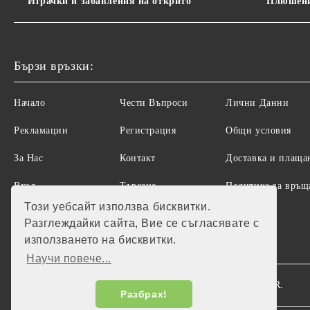
Играчки и забавления на открито
Плюшени
Бързи връзки:
Начало
Чести Въпроси
Лични Данни
Рекламации
Регистрация
Общи условия
За Нас
Контакт
Доставка и плаща
Вход
Търсене
Политика за връщ
на стоки
Този уебсайт използва бисквитки.
Разглеждайки сайта, Вие се съгласявате с
използването на бисквитки.
Научи повече...
Нашият онлайн магазин е 100% съобразен с GDPR.
GDPR
Разбрах!