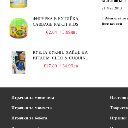
Магазинът е 
21 Мар 2013
Абонирай се 
ФИГУРКА В КУТИЙКА,
Виж всички
CABBAGE PATCH KIDS
€2.04
3.99лв.
КУКЛА КУКИН, ХАЙДЕ ДА
ИГРАЕМ, CLEO & CUQUIN,
25 СМ.
€17.89
34.99лв.
Играчки за момичета
Настолн
Играчки за момчета
Творческ
Играчки за бебета
Играчки 