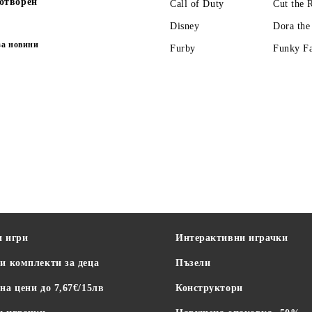
отворен
Call of Duty
Cut the 
Disney
Dora the
за новини
Furby
Funky F
и игри
Интерактивни играчки
и комплекти за деца
Пъзели
на цени до 7,67€/15лв
Конструктори