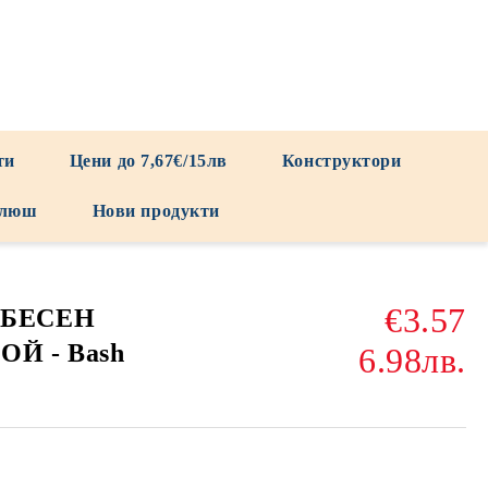
ти
Цени до 7,67€/15лв
Конструктори
люш
Нови продукти
€3.57
ЕБЕСЕН
Й - Bash
6.98лв.