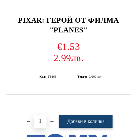
PIXAR: ГЕРОЙ ОТ ФИЛМА
"PLANES"
€1.53
2.99лв.
Код:
T8863
Тегло:
0.000
кг
Добави в желани