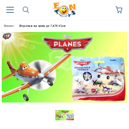
Начало
Играчки на цени до 7,67€/15лв