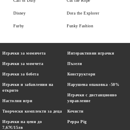
Call of Duty
Cut the Rope
Disney
Dora the Explorer
Furby
Funky Fashion
Играчки за момичета
Интерактивни играчки
Играчки за момчета
Пъзели
Играчки за бебета
Конструктори
Играчки и забавления на
Нарушена опаковка -50%
открито
Играчки с дистанционно
Настолни игри
управление
Творчески комплекти за деца
Кечисти
Играчки на цени до
Peppa Pig
7,67€/15лв