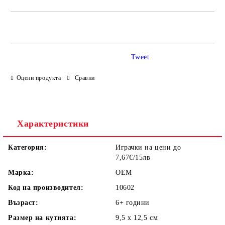
САМО ПОПЪЛНЕТЕ 4 ПОЛЕТА
Tweet
Оцени продукта
Сравни
Ние ще се свържем с вас в рамките на работния ден.
Характеристики
Категория:
Играчки на цени до
7,67€/15лв
Марка:
OEM
Код на производител:
10602
Възраст:
6+
години
Размер на кутията:
9,5 х 12,5
см