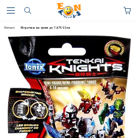
Начало
Играчки на цени до 7,67€/15лв