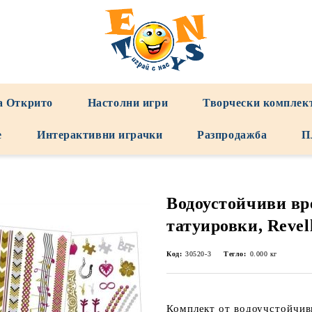
а Открито
Настолни игри
Творчески комплек
е
Интерактивни играчки
Разпродажба
П
Водоустойчиви в
татуировки, Revell
Код:
30520-3
Тегло:
0.000
кг
Комплект от водоучстойчиви