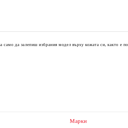
Ние ще се свържем с вас в рамки
а само да залепиш избрания модел върху кожата си, както е по
Марки