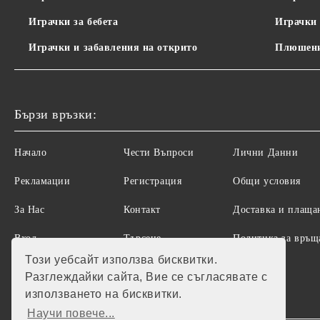
Играчки за бебета
Играчки 
Играчки и забавления на открито
Плюшени
Бързи връзки:
Начало
Чести Въпроси
Лични Данни
Рекламации
Регистрация
Общи условия
За Нас
Контакт
Доставка и плаща
Вход
Търсене
Политика за връщ
на стоки
Този уебсайт използва бисквитки.
Разглеждайки сайта, Вие се съгласявате с
използването на бисквитки.
Научи повече...