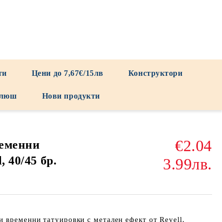
ти
Цени до 7,67€/15лв
Конструктори
люш
Нови продукти
€2.04
ременни
, 40/45 бр.
3.99лв.
 временни татуировки с метален ефект от Revell.