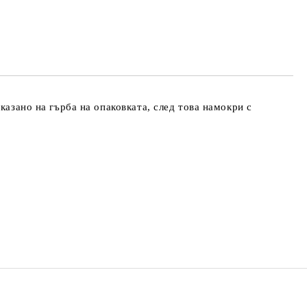
те на работния ден.
казано на гърба на опаковката, след това намокри с