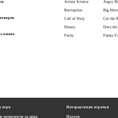
ти
Action Science
Angry Bi
Barriquitas
Big Hero
отворен
Call of Duty
Cut the 
Disney
Dora the
за новини
Furby
Funky F
и игри
Интерактивни играчки
и комплекти за деца
Пъзели