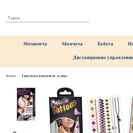
Момичета
Момчета
Бебета
Н
Дистанционно управлени
Начало
Творчески комплекти за деца