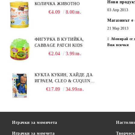
Нови продук
КОЛИЧКА ЖИВОТНО
03 Апр 2013
€4.09
8.00лв.
Магазинът е 
21 Мар 2013
Абонирай се 
ФИГУРКА В КУТИЙКА,
Виж всички
CABBAGE PATCH KIDS
€2.04
3.99лв.
КУКЛА КУКИН, ХАЙДЕ ДА
ИГРАЕМ, CLEO & CUQUIN,
25 СМ.
€17.89
34.99лв.
Играчки за момичета
Настолн
Играчки за момчета
Творческ