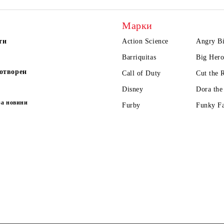
Марки
ти
Action Science
Angry Bi
Barriquitas
Big Hero
отворен
Call of Duty
Cut the 
Disney
Dora the
за новини
Furby
Funky F