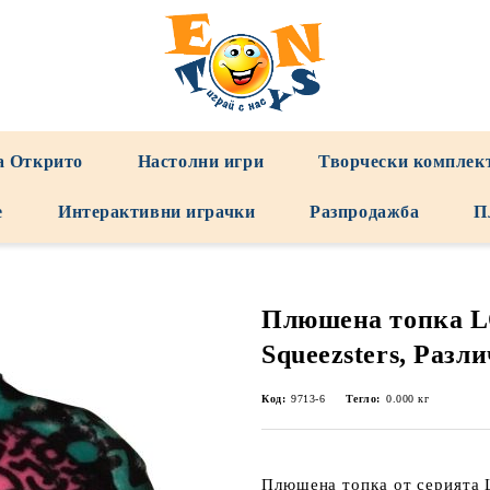
а Открито
Настолни игри
Творчески комплек
е
Интерактивни играчки
Разпродажба
П
Плюшена топка L
Squeezsters, Разл
Код:
9713-6
Тегло:
0.000
кг
Плюшена топка от серията L