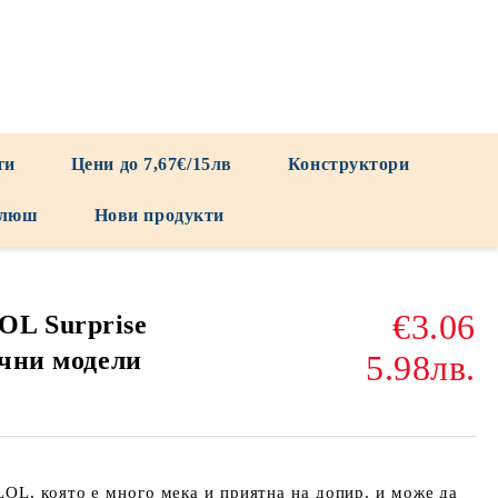
ти
Цени до 7,67€/15лв
Конструктори
люш
Нови продукти
€3.06
OL Surprise
ични модели
5.98лв.
OL, която е много мека и приятна на допир, и може да