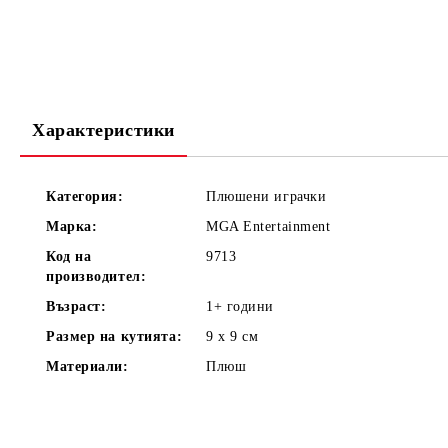
Характеристики
Категория:
Плюшени играчки
Марка:
MGA Entertainment
Код на
9713
производител:
Възраст:
1+
години
Размер на кутията:
9 х 9
см
Материали:
Плюш