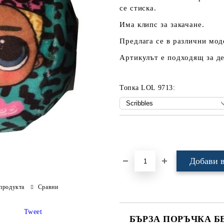
се стиска.
Има клипс за закачане.
Предлага се в различни мод
Артикулът е подходящ за де
Топка LOL 9713:
Добави в желани
продукта
Сравни
Tweet
БЪРЗА ПОРЪЧКА Б