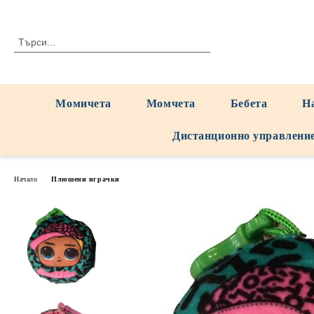
Момичета
Момчета
Бебета
Н
Дистанционно управлени
Начало
Плюшени играчки