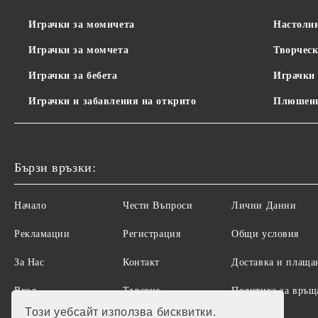
Играчки за момичета
Настолн
Играчки за момчета
Творческ
Играчки за бебета
Играчки 
Играчки и забавления на открито
Плюшени
Бързи връзки:
Начало
Чести Въпроси
Лични Данни
Рекламации
Регистрация
Общи условия
За Нас
Контакт
Доставка и плаща
Вход
Търсене
Политика за връщ
на стоки
Този уебсайт използва бисквитки.