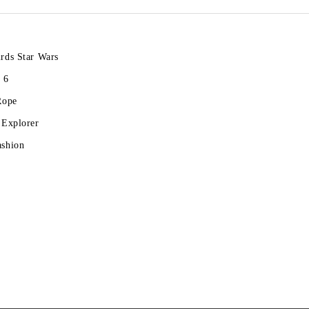
rds Star Wars
 6
Rope
 Explorer
ashion