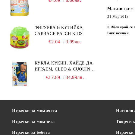
€4.09
8.00лв.
Магазинът е 
21 Мар 2013
Абонирай се 
ФИГУРКА В КУТИЙКА,
Виж всички
CABBAGE PATCH KIDS
€2.04
3.99лв.
КУКЛА КУКИН, ХАЙДЕ ДА
ИГРАЕМ, CLEO & CUQUIN,
25 СМ.
€17.89
34.99лв.
Играчки за момичета
Настолн
Играчки за момчета
Творческ
Играчки за бебета
Играчки 