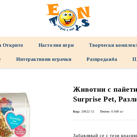
а Открито
Настолни игри
Творчески комплек
е
Интерактивни играчки
Разпродажба
П
Животни с пайети
Surprise Pet, Раз
Код:
20622-11
Тегло:
0.000
кг
Забавлявай се с тези краси