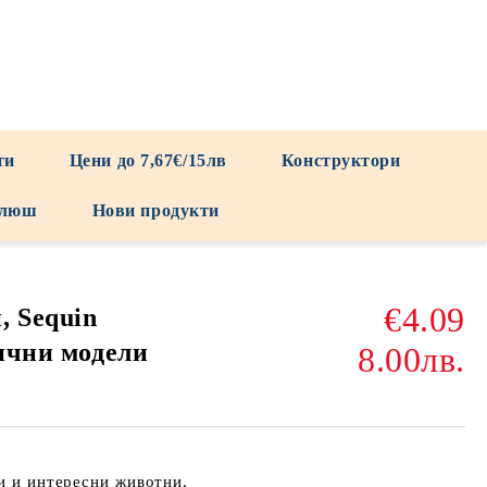
ти
Цени до 7,67€/15лв
Конструктори
люш
Нови продукти
€4.09
, Sequin
лични модели
8.00лв.
ви и интересни животни.