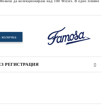
 Можеш да колекционираш над 100 Wizies. В едно пликче
ЕЗ РЕГИСТРАЦИЯ
те на работния ден.