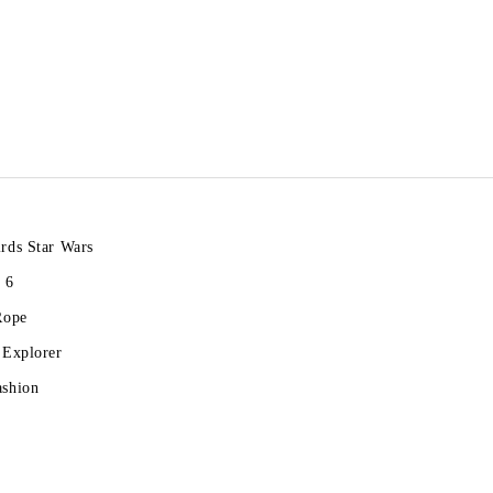
rds Star Wars
 6
Rope
 Explorer
ashion