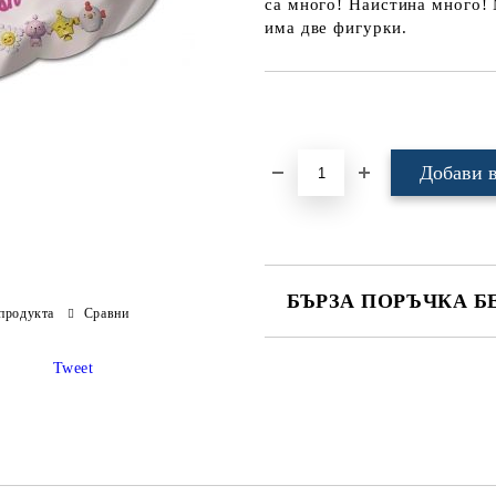
са много! Наистина много!
има две фигурки.
Добави в желани
БЪРЗА ПОРЪЧКА Б
продукта
Сравни
САМО ПОПЪЛНЕТЕ 4 ПОЛЕТА
Tweet
Ние ще се свържем с вас в рамки