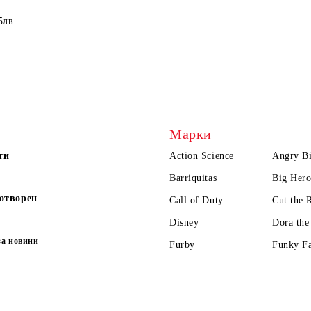
5лв
Марки
ти
Action Science
Angry Bi
Barriquitas
Big Hero
отворен
Call of Duty
Cut the 
Disney
Dora the
за новини
Furby
Funky F