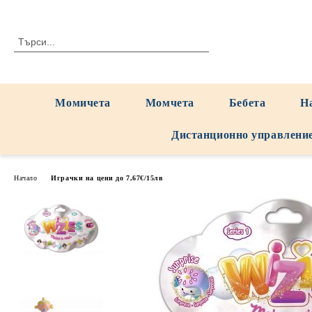
Момичета
Момчета
Бебета
Н
Дистанционно управлени
Начало
Играчки на цени до 7,67€/15лв