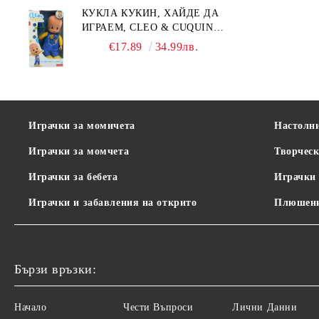
КУКЛА КУКИН, ХАЙДЕ ДА
ИГРАЕМ, CLEO & CUQUIN,
25 СМ.
€17.89
34.99лв.
Играчки за момичета
Настолн
Играчки за момчета
Творческ
Играчки за бебета
Играчки 
Играчки и забавления на открито
Плюшени
Бързи връзки:
Начало
Чести Въпроси
Лични Данни