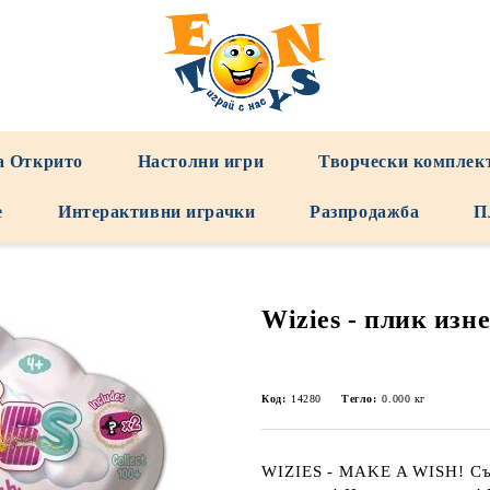
а Открито
Настолни игри
Творчески комплек
е
Интерактивни играчки
Разпродажба
П
Wizies - плик изн
Код:
14280
Тегло:
0.000
кг
WIZIES - MAKE A WISH! Съб