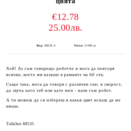
цвята
€12.78
25.00лв.
Код:
88535-4
Тегло:
0.000
кг
Хей! Аз съм говорещо роботче и мога да повторя
всичко, което ми казваш в рамките на 60 сек.
Също така, мога да говоря с различен глас и скорост,
да звуча като теб или като мен - нали съм робот.
А ти можеш да си избереш в какъв цвят искаш да ме
имаш.
Tolkibot 88535: