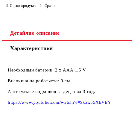
Оцени продукта
Сравни
Ние ще се свържем с вас в рамките на работния ден.
Детайлно описание
Характеристики
Необходими батерии: 2 х ААА 1,5 V
Височина на роботчето: 9 см.
Артикулът е подходящ за деца над 3 год.
https://www.youtube.com/watch?v=Sk2x55XkVhY