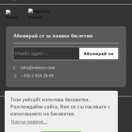
Абонирай се за нашия бюлетин
info@eontoys.com
+359 2 959 29 09
Този уебсайт използва бисквитки.
GDPR
Разглеждайки сайта, Вие се съгласявате с
използването на бисквитки.
Нашият онлайн магазин е 100% съобразен с GDPR.
Научи повече...
Моите лични данни