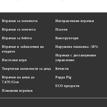
Играчки за момичета
Интерактивни играчки
Играчки за момчета
Пъзели
Играчки за бебета
Конструктори
Играчки и забавления на
Нарушена опаковка -50%
открито
Играчки с дистанционно
Настолни игри
управление
Творчески комплекти за деца
Кечисти
Играчки на цени до
Peppa Pig
7,67€/15лв
ECO продукти
Плюшени играчки