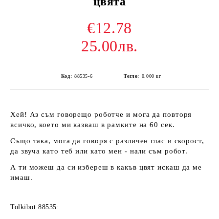
цвята
€12.78
25.00лв.
Код:
88535-6
Тегло:
0.000
кг
Хей! Аз съм говорещо роботче и мога да повторя
всичко, което ми казваш в рамките на 60 сек.
Също така, мога да говоря с различен глас и скорост,
да звуча като теб или като мен - нали съм робот.
А ти можеш да си избереш в какъв цвят искаш да ме
имаш.
Tolkibot 88535: