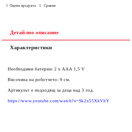
Оцени продукта
Сравни
Ние ще се свържем с вас в рамките на работния ден.
Детайлно описание
Характеристики
Необходими батерии: 2 х ААА 1,5 V
Височина на роботчето: 9 см.
Артикулът е подходящ за деца над 3 год.
https://www.youtube.com/watch?v=Sk2x55XkVhY