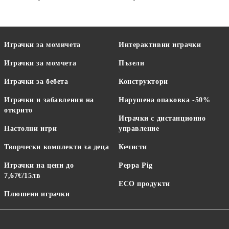
Играчки за момичета
Интерактивни играчки
Играчки за момчета
Пъзели
Играчки за бебета
Конструктори
Играчки и забавления на
Нарушена опаковка -50%
открито
Играчки с дистанционно
Настолни игри
управление
Творчески комплекти за деца
Кечисти
Играчки на цени до
Peppa Pig
7,67€/15лв
ECO продукти
Плюшени играчки