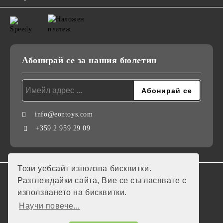
Абонирай се за нашия бюлетин
info@eontoys.com
+359 2 959 29 09
Този уебсайт използва бисквитки.
GDPR
Разглеждайки сайта, Вие се съгласявате с
използването на бисквитки.
Нашият онлайн магазин е 100% съобразен с GDPR.
Научи повече...
Моите лични данни