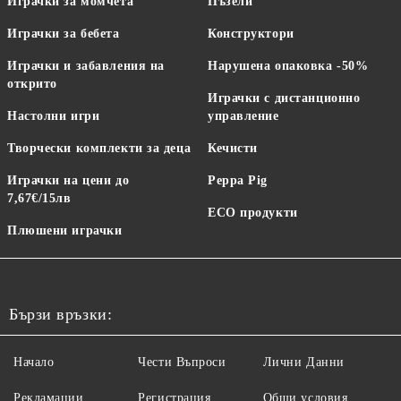
Играчки за момчета
Пъзели
Играчки за бебета
Конструктори
Играчки и забавления на
Нарушена опаковка -50%
открито
Играчки с дистанционно
Настолни игри
управление
Творчески комплекти за деца
Кечисти
Играчки на цени до
Peppa Pig
7,67€/15лв
ECO продукти
Плюшени играчки
Бързи връзки:
Начало
Чести Въпроси
Лични Данни
Рекламации
Регистрация
Общи условия