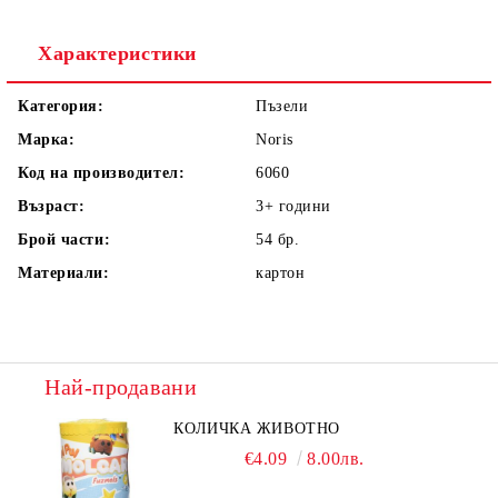
Ние ще се свържем с вас в рамките на работния ден.
Характеристики
Категория:
Пъзели
Марка:
Noris
Код на производител:
6060
Възраст:
3+
години
Брой части:
54
бр.
Материали:
картон
Най-продавани
КОЛИЧКА ЖИВОТНО
€4.09
8.00лв.