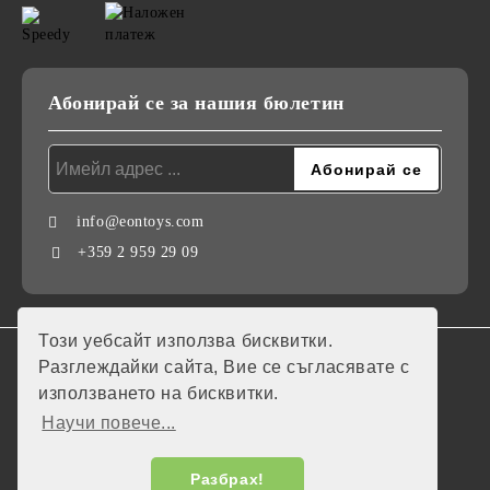
Абонирай се за нашия бюлетин
info@eontoys.com
+359 2 959 29 09
Този уебсайт използва бисквитки.
GDPR
Разглеждайки сайта, Вие се съгласявате с
използването на бисквитки.
Нашият онлайн магазин е 100% съобразен с GDPR.
Научи повече...
Моите лични данни
Разбрах!