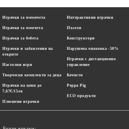
Играчки за момичета
Интерактивни играчки
Играчки за момчета
Пъзели
Играчки за бебета
Конструктори
Играчки и забавления на
Нарушена опаковка -50%
открито
Играчки с дистанционно
Настолни игри
управление
Творчески комплекти за деца
Кечисти
Играчки на цени до
Peppa Pig
7,67€/15лв
ECO продукти
Плюшени играчки
Бързи връзки: