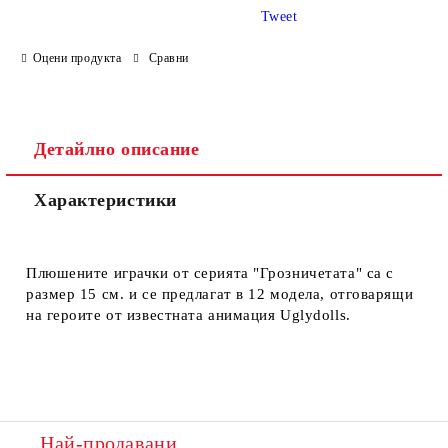
Tweet
Оцени продукта
Сравни
Ние ще се свържем с вас в рамките на работния ден.
Детайлно описание
Характеристики
Плюшените играчки от серията "Грозничетата" са с
размер 15 см. и се предлагат в 12 модела, отговарящи
на героите от известната анимация Uglydolls.
Най-продавани