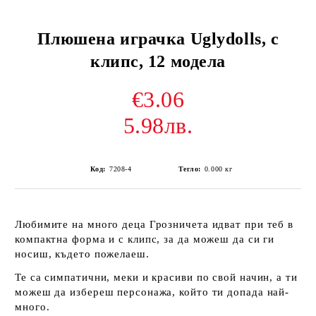
Плюшена играчка Uglydolls, с
клипс, 12 модела
€3.06
5.98лв.
Код:
7208-4
Тегло:
0.000
кг
Любимите на много деца Грозничета идват при теб в
компактна форма и с клипс, за да можеш да си ги
носиш, където пожелаеш.
Те са симпатични, меки и красиви по свой начин, а ти
можеш да избереш персонажа, който ти допада най-
много.