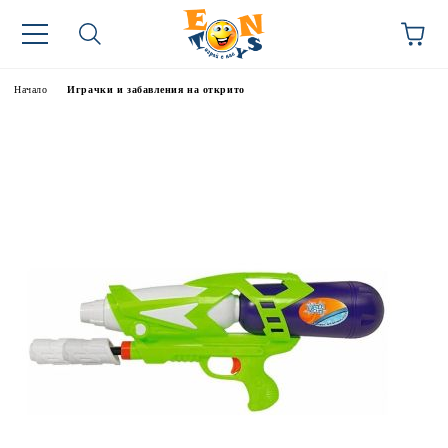
Начало
Играчки и забавления на открито