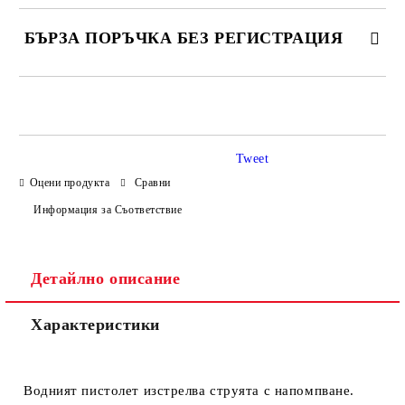
БЪРЗА ПОРЪЧКА БЕЗ РЕГИСТРАЦИЯ
САМО ПОПЪЛНЕТЕ 4 ПОЛЕТА
Tweet
Оцени продукта
Сравни
Информация за Съответствие
Ние ще се свържем с вас в рамките на работния ден.
Детайлно описание
Характеристики
Водният пистолет изстрелва струята с напомпване.