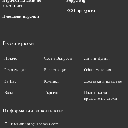
Играчки на цени до
Peppa Pig
7,67€/15лв
ECO продукти
Плюшени играчки
Бързи връзки:
Начало
Чести Въпроси
Лични Данни
Рекламации
Регистрация
Общи условия
За Нас
Контакт
Доставка и плащане
Вход
Търсене
Политика за
връщане на стоки
Информация за контакти:
Имейл:
info@eontoys.com