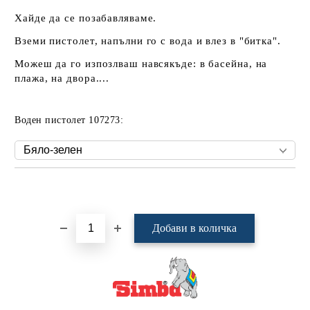
Хайде да се позабавляваме.
Вземи пистолет, напълни го с вода и влез в "битка".
Можеш да го изпозлваш навсякъде: в басейна, на
плажа, на двора....
Воден пистолет 107273:
Добави в желани