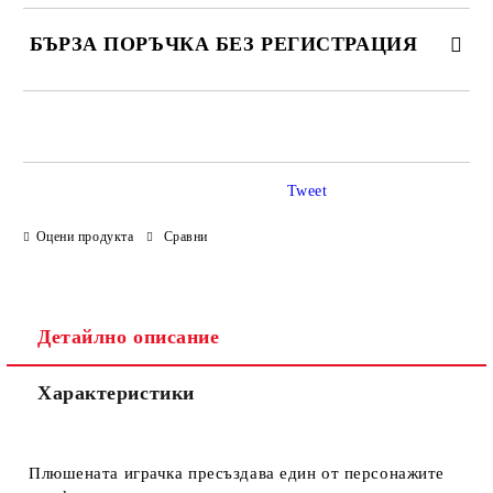
БЪРЗА ПОРЪЧКА БЕЗ РЕГИСТРАЦИЯ
САМО ПОПЪЛНЕТЕ 4 ПОЛЕТА
Tweet
Оцени продукта
Сравни
Ние ще се свържем с вас в рамките на работния ден.
Детайлно описание
Характеристики
Плюшената играчка пресъздава един от персонажите