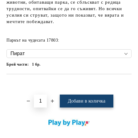
животни, обитаващи парка, се сблъскват с редица
трудности, опитвайки се да го съживят. Но всички
усилия си струват, защото ни показват, че вярата и
мечтите побеждават.
Паркът на чудесата 17803:
Брой части:
1
бр.
Добави в желани