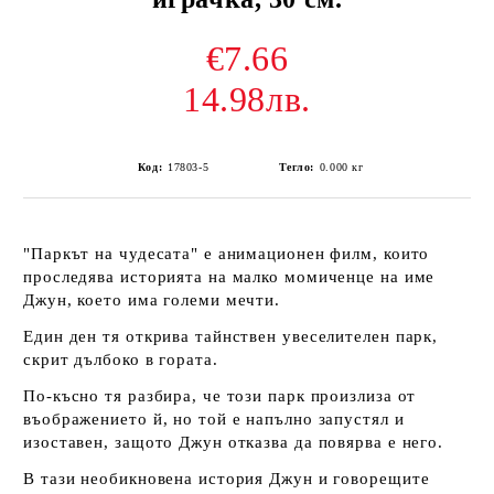
€7.66
14.98лв.
Код:
17803-5
Тегло:
0.000
кг
"Паркът на чудесата" е анимационен филм, които
проследява историята на малко момиченце на име
Джун, което има големи мечти.
Един ден тя открива тайнствен увеселителен парк,
скрит дълбоко в гората.
По-късно тя разбира, че този парк произлиза от
въображението й, но той е напълно запустял и
изоставен, защото Джун отказва да повярва е него.
В тази необикновена история Джун и говорещите