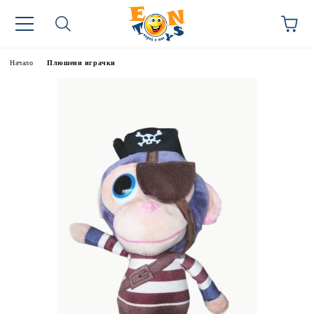
Начало
Плюшени играчки