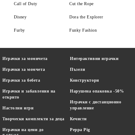
Call of Duty
Cut the Rope
Disney
Dora the Explorer
Furby
Funky Fashion
Играчки за момичета
Интерактивни играчки
Играчки за момчета
Пъзели
Играчки за бебета
Конструктори
Играчки и забавления на
Нарушена опаковка -50%
открито
Играчки с дистанционно
Настолни игри
управление
Творчески комплекти за деца
Кечисти
Играчки на цени до
Peppa Pig