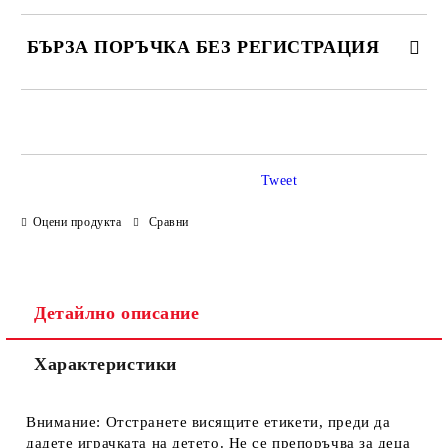
БЪРЗА ПОРЪЧКА БЕЗ РЕГИСТРАЦИЯ
САМО ПОПЪЛНЕТЕ 4 ПОЛЕТА
Tweet
Оцени продукта
Сравни
Ние ще се свържем с вас в рамките на работния ден.
Детайлно описание
Характеристики
Внимание: Отстранете висящите етикети, преди да
дадете играчката на детето. Не се препоръчва за деца