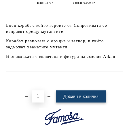
Код:
13757
Тегло:
0.000
кг
Боен кораб, с който героите от Съпротивата се
изправят срещу мутантите.
Корабът разполага с оръдие и затвор, в който
задържат хванатите мутанти.
В опаковката е включена и фигура на смелия Arkan.
Добави в желани