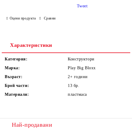
Tweet
Оцени продукта
Сравни
Ние ще се свържем с вас в рамките на работния ден.
Характеристики
Категория:
Конструктори
Марка:
Play Big Bloxx
Възраст:
2+
години
Брой части:
13
бр.
Материали:
пластмаса
Най-продавани