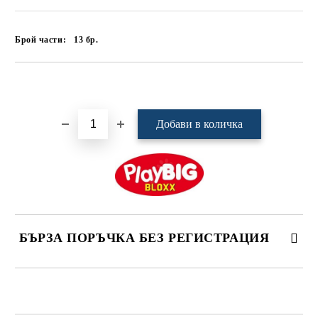
Брой части:
13
бр.
Добави в желани
БЪРЗА ПОРЪЧКА БЕЗ РЕГИСТРАЦИЯ
САМО ПОПЪЛНЕТЕ 4 ПОЛЕТА