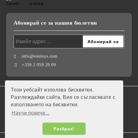
Абонирай се за нашия бюлетин
info@eontoys.com
+359 2 959 29 09
Този уебсайт използва бисквитки.
GDPR
Разглеждайки сайта, Вие се съгласявате с
използването на бисквитки.
Нашият онлайн магазин е 100% съобразен с GDPR.
Научи повече...
Моите лични данни
Разбрах!