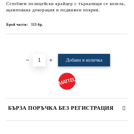
Сглобяем полицейски крайцер с търкалящи се колела,
щампована декорация и подвижен покрив.
Брой части:
113
бр.
Добави в желани
БЪРЗА ПОРЪЧКА БЕЗ РЕГИСТРАЦИЯ
САМО ПОПЪЛНЕТЕ 4 ПОЛЕТА