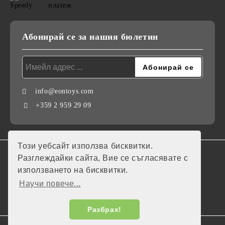
Абонирай се за нашия бюлетин
info@eontoys.com
+359 2 959 29 09
Този уебсайт използва бисквитки.
GDPR
Разглеждайки сайта, Вие се съгласявате с
използването на бисквитки.
Нашият онлайн магазин е 100% съобразен с GDPR.
Научи повече...
Моите лични данни
Разбрах!