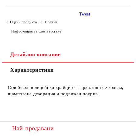
Tweet
Оцени продукта
Сравни
Информация за Съответствие
Ние ще се свържем с вас в рамките на работния ден.
Детайлно описание
Характеристики
Сглобяем полицейски крайцер с търкалящи се колела,
щампована декорация и подвижен покрив.
Най-продавани