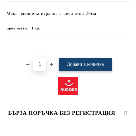
Мека плюшена играчка с височина 20см
Брой части:
1
бр.
Добави в желани
БЪРЗА ПОРЪЧКА БЕЗ РЕГИСТРАЦИЯ
САМО ПОПЪЛНЕТЕ 4 ПОЛЕТА