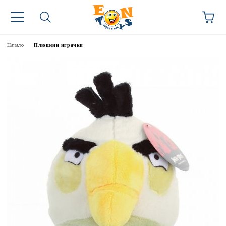
Начало
Плюшени играчки