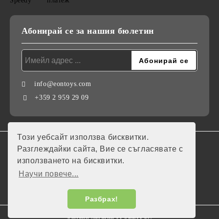
Абонирай се за нашия бюлетин
info@eontoys.com
+359 2 959 29 09
Този уебсайт използва бисквитки.
GDPR
Разглеждайки сайта, Вие се съгласявате с
използването на бисквитки.
Нашият онлайн магазин е 100% съобразен с GDPR.
Научи повече...
Моите лични данни
Разбрах!
Онлайн магазин от SELITON