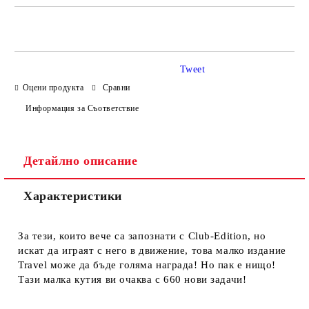
САМО ПОПЪЛНЕТЕ 4 ПОЛЕТА
Tweet
Оцени продукта
Сравни
Информация за Съответствие
Ние ще се свържем с вас в рамките на работния ден.
Детайлно описание
Характеристики
За тези, които вече са запознати с Club-Edition, но
искат да играят с него в движение, това малко издание
Travel може да бъде голяма награда! Но пак е нищо!
Тази малка кутия ви очаква с 660 нови задачи!