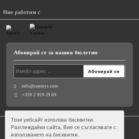
Ние работим с
Абонирай се за нашия бюлетин
info@eontoys.com
+359 2 959 29 09
Този уебсайт използва бисквитки.
GDPR
Разглеждайки сайта, Вие се съгласявате с
използването на бисквитки.
Нашият онлайн магазин е 100% съобразен с GDPR.