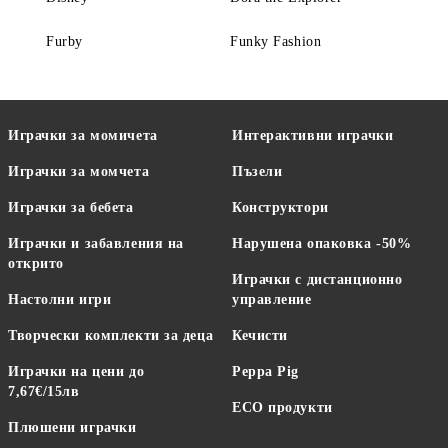
Furby
Funky Fashion
Играчки за момичета
Интерактивни играчки
Играчки за момчета
Пъзели
Играчки за бебета
Конструктори
Играчки и забавления на
Нарушена опаковка -50%
открито
Играчки с дистанционно
Настолни игри
управление
Творчески комплекти за деца
Кечисти
Играчки на цени до
Peppa Pig
7,67€/15лв
ECO продукти
Плюшени играчки