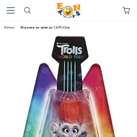
Начало
Играчки на цени до 7,67€/15лв