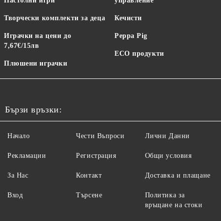
Настолни игри
управление
Творчески комплекти за деца
Кечисти
Играчки на цени до
Peppa Pig
7,67€/15лв
ECO продукти
Плюшени играчки
Бързи връзки:
Начало
Чести Въпроси
Лични Данни
Рекламации
Регистрация
Общи условия
За Нас
Контакт
Доставка и плащане
Вход
Търсене
Политика за
връщане на стоки