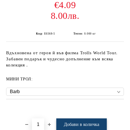
€4.09
8.00лв.
Код:
Е6568-5
Тегло:
0.000
кг
Вдъхновена от героя й във филма Trolls World Tour.
Забавен подарък и чудесно допълнение към всяка
колекция .
МИНИ ТРОЛ:
Добави в желани