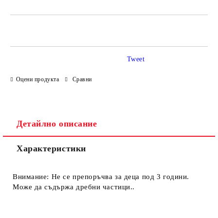
САМО ПОПЪЛНЕТЕ 4 ПОЛЕТА
Tweet
Оцени продукта
Сравни
Ние ще се свържем с вас в рамките на работния ден.
Детайлно описание
Характеристики
Внимание: Не се препоръчва за деца под 3 години.
Може да съдържа дребни частици..