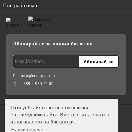
Ние работим с
Абонирай се за нашия бюлетин
info@eontoys.com
+359 2 959 29 09
Този уебсайт използва бисквитки.
GDPR
Разглеждайки сайта, Вие се съгласявате с
използването на бисквитки.
Нашият онлайн магазин е 100% съобразен с GDPR.
Научи повече...