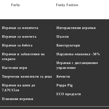
Furby
Funky Fashion
Играчки за момичета
Интерактивни играчки
Играчки за момчета
Пъзели
Играчки за бебета
Конструктори
Играчки и забавления на
Нарушена опаковка -50%
открито
Играчки с дистанционно
Настолни игри
управление
Творчески комплекти за деца
Кечисти
Играчки на цени до
Peppa Pig
7,67€/15лв
ECO продукти
Плюшени играчки