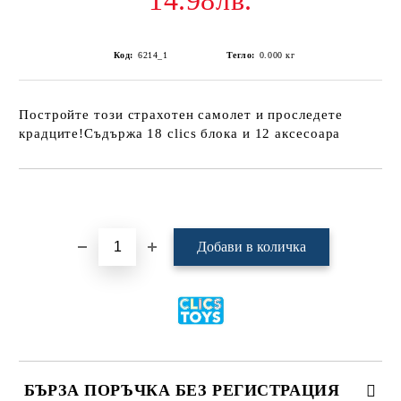
14.98лв.
Код:
6214_1
Тегло:
0.000
кг
Постройте този страхотен самолет и проследете
крадците!Съдържа 18 clics блока и 12 аксесоара
Добави в желани
БЪРЗА ПОРЪЧКА БЕЗ РЕГИСТРАЦИЯ