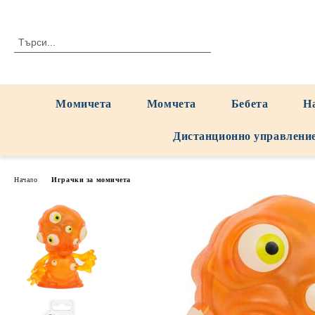
Момичета
Момчета
Бебета
Н
Дистанционно управлени
Начало
Играчки за момичета