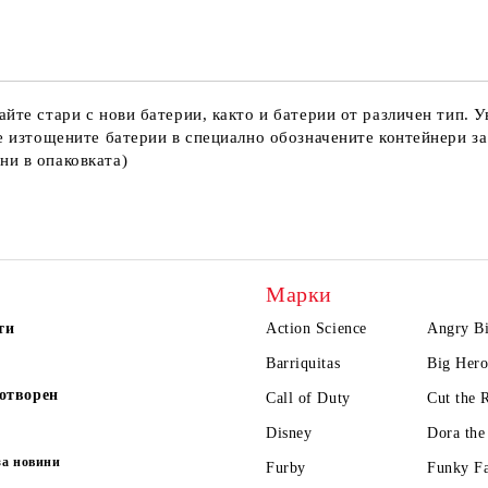
Ние ще се свържем с вас в рамки
те стари с нови батерии, както и батерии от различен тип. Ув
е изтощените батерии в специално обозначените контейнери за
ни в опаковката)
Марки
ти
Action Science
Angry Bi
Barriquitas
Big Hero
отворен
Call of Duty
Cut the 
Disney
Dora the
за новини
Furby
Funky F