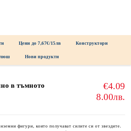
ти
Цени до 7,67€/15лв
Конструктори
люш
Нови продукти
€4.09
но в тъмното
8.00лв.
ънземни фигури, които получават силите си от звездите.