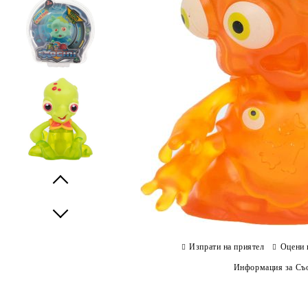
Prev
Next
Изпрати на приятел
Оцени 
Информация за Съо