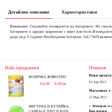
Детайлно описание
Характеристики
Внимание: Спазвайте поляритета на батериите. Не смесвай
батериите е здраво закрепено с винт или болт.Изхвърлет
деца под 3 години Необходими батерии: 3xL736F(включе
Най-продавани
Новини
Нови продук
КОЛИЧКА ЖИВОТНО
03 Апр 2013
€4.09
8.00лв.
Магазинът е 
21 Мар 2013
Абонирай се 
ФИГУРКА В КУТИЙКА,
Виж всички
CABBAGE PATCH KIDS