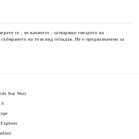
те на работния ден.
ерете се , че капачето , затварящо гнездото на
 събирането на този вид отпадък. Не е предназначено за
rds Star Wars
 6
Rope
 Explorer
ashion