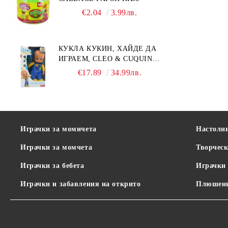
€2.04
3.99лв.
КУКЛА КУКИН, ХАЙДЕ ДА
ИГРАЕМ, CLEO & CUQUIN,
25 СМ.
€17.89
34.99лв.
Играчки за момичета
Настолн
Играчки за момчета
Творческ
Играчки за бебета
Играчки 
Играчки и забавления на открито
Плюшени