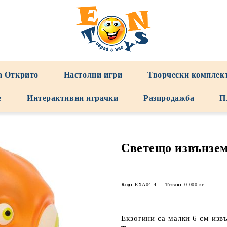
а Открито
Настолни игри
Творчески комплек
е
Интерактивни играчки
Разпродажба
П
Светещо извънзем
Код:
EXA04-4
Тегло:
0.000
кг
Екзогини са малки 6 см изв