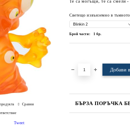
Те са могъщи, те са смели -
Светещо извънземно в тъмното
Брой части:
1
бр.
Добави в желани
БЪРЗА ПОРЪЧКА Б
продукта
Сравни
тветствие
САМО ПОПЪЛНЕТЕ 4 ПОЛЕТА
Tweet