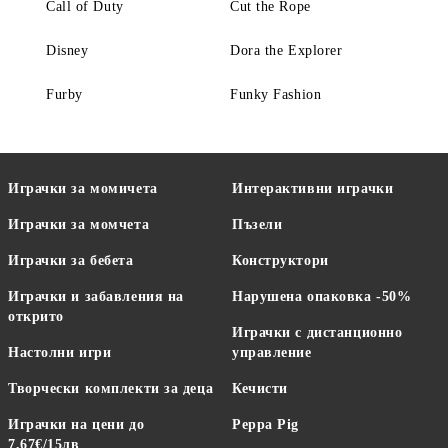
Call of Duty
Cut the Rope
Disney
Dora the Explorer
Furby
Funky Fashion
Играчки за момичета
Интерактивни играчки
Играчки за момчета
Пъзели
Играчки за бебета
Конструктори
Играчки и забавления на
Нарушена опаковка -50%
открито
Играчки с дистанционно
Настолни игри
управление
Творчески комплекти за деца
Кечисти
Играчки на цени до
Peppa Pig
7,67€/15лв