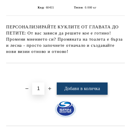
Код:
60455
Тегло:
0.000
кг
ПЕРСОНАЛИЗИРАЙТЕ КУКЛИТЕ ОТ ГЛАВАТА ДО
ПЕТИТЕ: От вас зависи да решите кое е готино!
Промени мнението си? Промяната на тоалета е бърза
и лесна - просто започнете отначало и създавайте
нови визии отново и отново!
Добави в желани