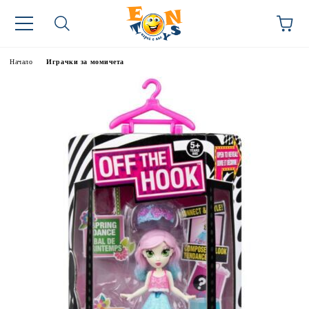
Начало
Играчки за момичета