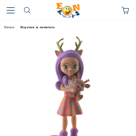
Начало
Играчки за момичета