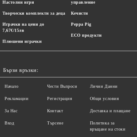
Настолни игри
управление
Творчески комплекти за деца
Кечисти
Играчки на цени до
Peppa Pig
7,67€/15лв
ECO продукти
Плюшени играчки
Бързи връзки:
Начало
Чести Въпроси
Лични Данни
Рекламации
Регистрация
Общи условия
За Нас
Контакт
Доставка и плащане
Вход
Търсене
Политика за
връщане на стоки