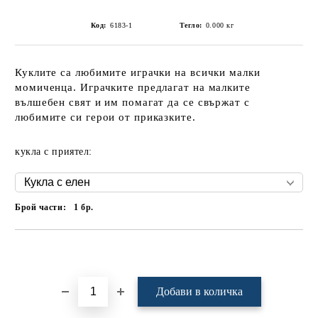
Код:
6183-1
Тегло:
0.000
кг
Куклите са любимите играчки на всички малки
момиченца. Играчките предлагат на малките
вълшебен свят и им помагат да се свържат с
любимите си герои от приказките.
кукла с приятел:
Брой части:
1
бр.
Добави в желани