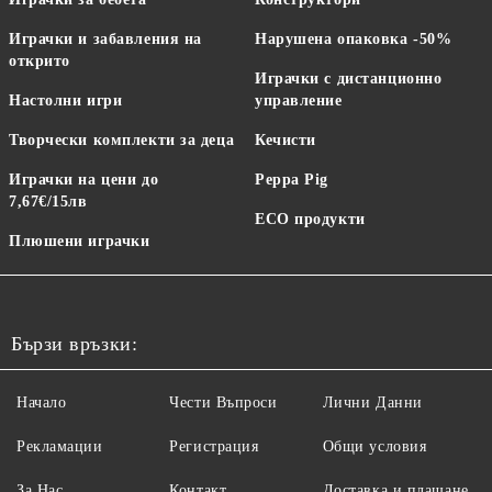
Играчки и забавления на
Нарушена опаковка -50%
открито
Играчки с дистанционно
Настолни игри
управление
Творчески комплекти за деца
Кечисти
Играчки на цени до
Peppa Pig
7,67€/15лв
ECO продукти
Плюшени играчки
Бързи връзки:
Начало
Чести Въпроси
Лични Данни
Рекламации
Регистрация
Общи условия
За Нас
Контакт
Доставка и плащане