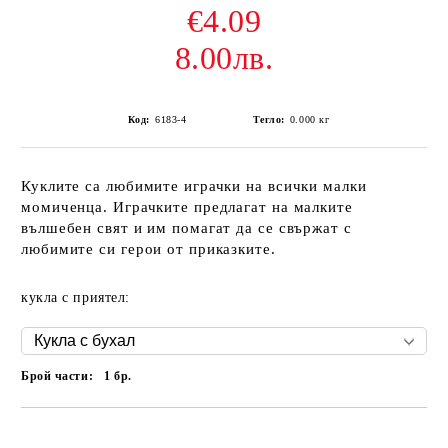
€4.09
8.00лв.
Код:
6183-4
Тегло:
0.000
кг
Куклите са любимите играчки на всички малки
момиченца. Играчките предлагат на малките
вълшебен свят и им помагат да се свържат с
любимите си герои от приказките.
кукла с приятел:
Брой части:
1
бр.
Добави в желани