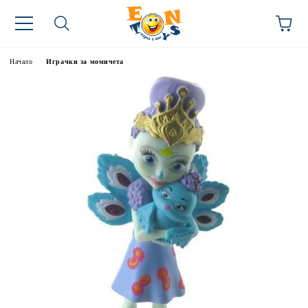
Начало
Играчки за момичета