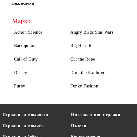
Виж всички
Марки
Action Science
Angry Birds Star Wars
Barriquitas
Big Hero 6
Call of Duty
Cut the Rope
Disney
Dora the Explorer
Furby
Funky Fashion
Играчки за момичета
Интерактивни играчки
Играчки за момчета
Пъзели
Играчки за бебета
Конструктори