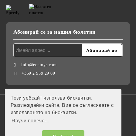
Абонирай се за нашия бюлетин
info@eontoys.com
+359 2 959 29 09
Този уебсайт използва бисквитки.
GDPR
Разглеждайки сайта, Вие се съгласявате с
използването на бисквитки.
Нашият онлайн магазин е 100% съобразен с GDPR.
Научи повече...
Моите лични данни