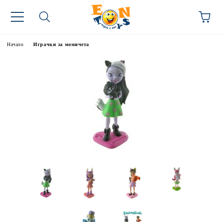
Начало
Играчки за момичета