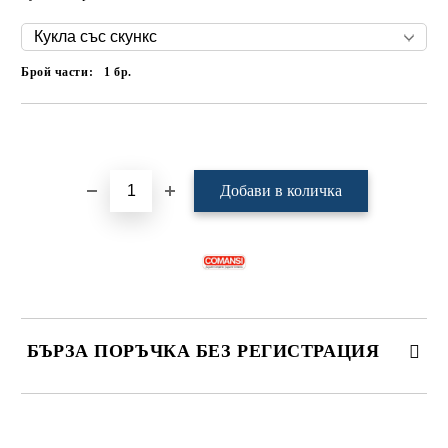
Брой части:
1
бр.
Добави в желани
БЪРЗА ПОРЪЧКА БЕЗ РЕГИСТРАЦИЯ
САМО ПОПЪЛНЕТЕ 4 ПОЛЕТА