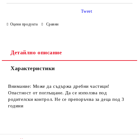
Tweet
Оцени продукта
Сравни
Ние ще се свържем с вас в рамките на работния ден.
Детайлно описание
Характеристики
Внимание: Може да съдържа дребни частици!
Опастност от поглъщане. Да се използва под
родителски контрол. Не се препоръчва за деца под 3
години