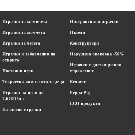
Играчки за момичета
Интерактивни играчки
Играчки за момчета
Пъзели
Играчки за бебета
Конструктори
Играчки и забавления на
Нарушена опаковка -50%
открито
Играчки с дистанционно
Настолни игри
управление
Творчески комплекти за деца
Кечисти
Играчки на цени до
Peppa Pig
7,67€/15лв
ECO продукти
Плюшени играчки