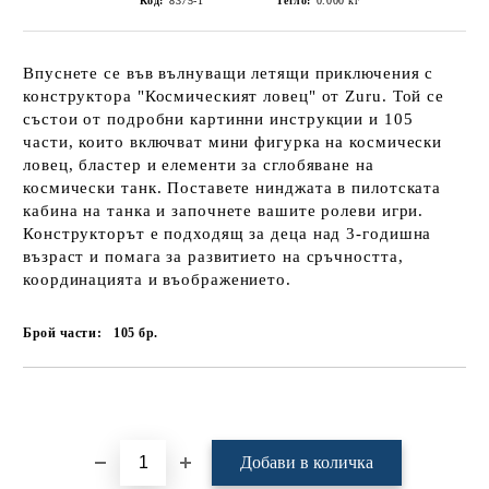
Код:
8375-1
Тегло:
0.000
кг
Впуснете се във вълнуващи летящи приключения с
конструктора "Космическият ловец" от Zuru. Той се
състои от подробни картинни инструкции и 105
части, които включват мини фигурка на космически
ловец, бластер и елементи за сглобяване на
космически танк. Поставете нинджата в пилотската
кабина на танка и започнете вашите ролеви игри.
Конструкторът е подходящ за деца над 3-годишна
възраст и помага за развитието на сръчността,
координацията и въображението.
Брой части:
105
бр.
Добави в желани