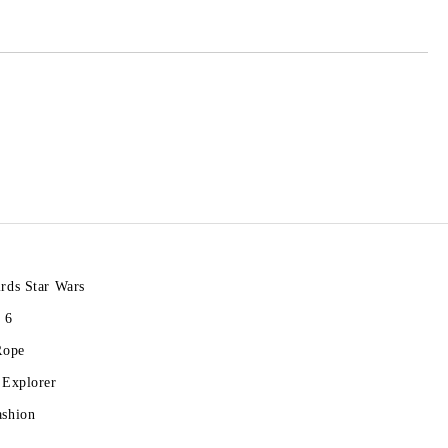
rds Star Wars
 6
Rope
 Explorer
ashion