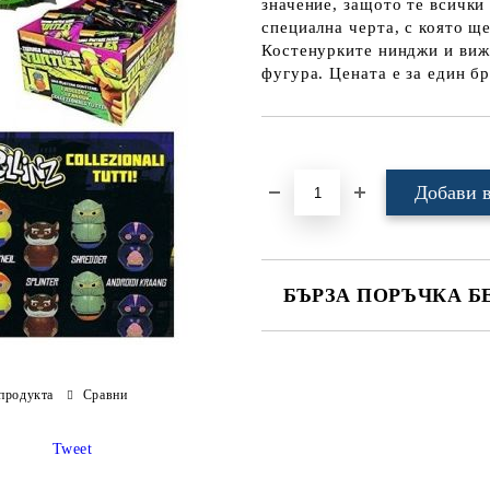
значение, защото те всички 
специална черта, с която ще
Костенурките нинджи и виж 
фугура. Цената е за един бр
Добави в желани
БЪРЗА ПОРЪЧКА Б
САМО ПОПЪЛНЕТЕ 4 ПОЛЕТА
продукта
Сравни
Tweet
Ние ще се свържем с вас в рамки