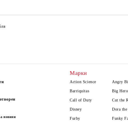
5лв
Марки
ти
Action Science
Angry Bi
Barriquitas
Big Hero
отворен
Call of Duty
Cut the 
Disney
Dora the
за новини
Furby
Funky F