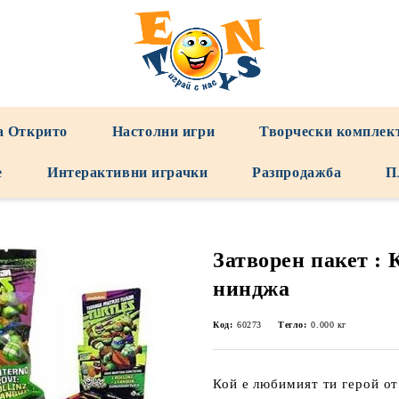
а Открито
Настолни игри
Творчески комплек
е
Интерактивни играчки
Разпродажба
П
Затворен пакет : 
нинджа
Код:
60273
Тегло:
0.000
кг
Кой е любимият ти герой о