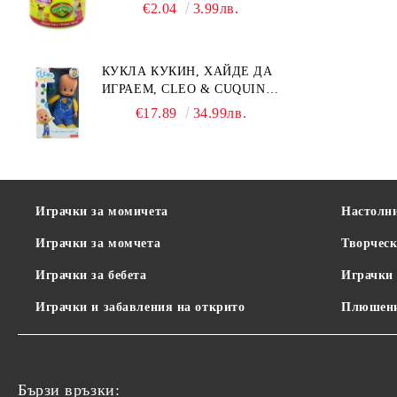
€2.04
3.99лв.
КУКЛА КУКИН, ХАЙДЕ ДА
ИГРАЕМ, CLEO & CUQUIN,
25 СМ.
€17.89
34.99лв.
Играчки за момичета
Настолн
Играчки за момчета
Творческ
Играчки за бебета
Играчки 
Играчки и забавления на открито
Плюшени
Бързи връзки: