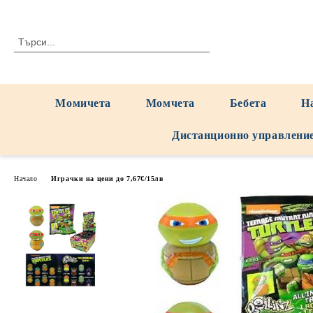
Момичета
Момчета
Бебета
Н
Дистанционно управлени
Начало
Играчки на цени до 7,67€/15лв