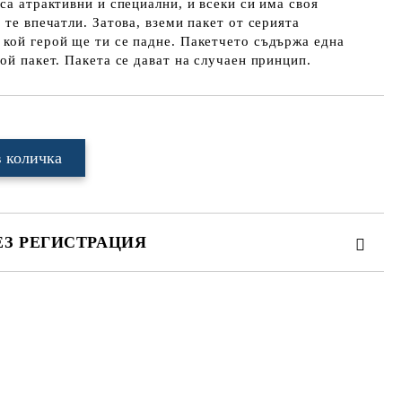
са атрактивни и специални, и всеки си има своя
 те впечатли. Затова, вземи пакет от серията
кой герой ще ти се падне. Пакетчето съдържа една
ой пакет. Пакета се дават на случаен принцип.
ЕЗ РЕГИСТРАЦИЯ
те на работния ден.