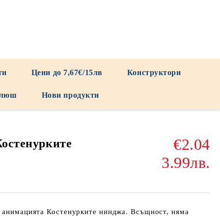
ти
Цени до 7,67€/15лв
Конструктори
люш
Нови продукти
€2.04
Костенурките
3.99лв.
т анимацията Костенурките нинджа. Всъщност, няма