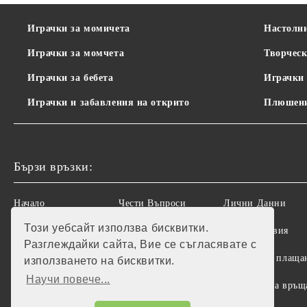
Играчки за момичета
Настолн
Играчки за момчета
Творческ
Играчки за бебета
Играчки 
Играчки и забавления на открито
Плюшени
Бързи връзки:
Начало
Чести Въпроси
Лични Данни
Този уебсайт използва бисквитки.
Рекламации
Регистрация
Общи условия
Разглеждайки сайта, Вие се съгласявате с
За Нас
Контакт
Доставка и плаща
използването на бисквитки.
Научи повече...
Вход
Търсене
Политика за връщ
на стоки