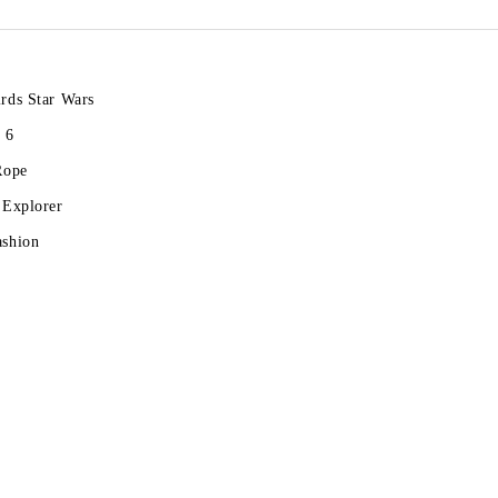
rds Star Wars
 6
Rope
 Explorer
ashion