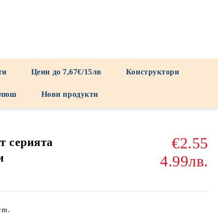
ти
Цени до 7,67€/15лв
Конструктори
люш
Нови продукти
€2.55
т серията
и
4.99лв.
cm.