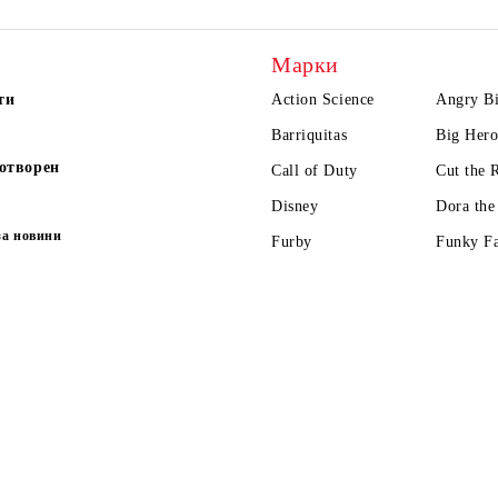
Марки
ти
Action Science
Angry Bi
Barriquitas
Big Hero
отворен
Call of Duty
Cut the 
Disney
Dora the
за новини
Furby
Funky F