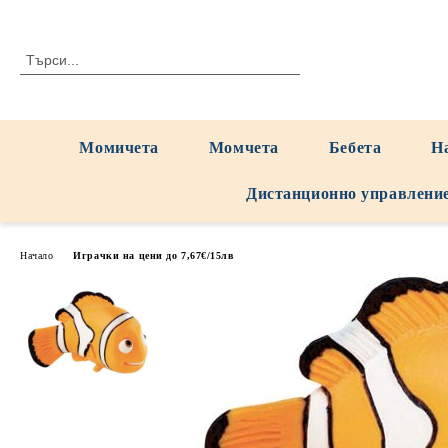
Момичета
Момчета
Бебета
Н
Дистанционно управлени
Начало
Играчки на цени до 7,67€/15лв