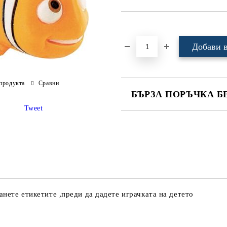
Добави в желани
продукта
Сравни
БЪРЗА ПОРЪЧКА Б
Tweet
САМО ПОПЪЛНЕТЕ 4 ПОЛЕТА
Ние ще се свържем с вас в рамки
нете етикетите ,преди да дадете играчката на детето