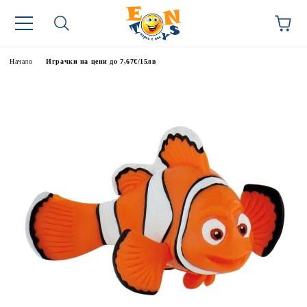
Начало
Играчки на цени до 7,67€/15лв