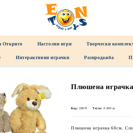
а Открито
Настолни игри
Творчески комплек
е
Интерактивни играчки
Разпродажба
П
Плюшена играчк
Код:
39676
Тегло:
0.000
кг
Плюшена играчка 60см. Сло