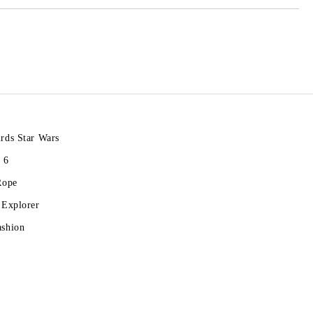
rds Star Wars
 6
Rope
 Explorer
ashion