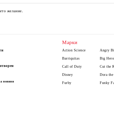
ето желание.
Марки
ти
Action Science
Angry Bi
Barriquitas
Big Hero
отворен
Call of Duty
Cut the 
Disney
Dora the
за новини
Furby
Funky F