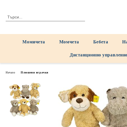
Момичета
Момчета
Бебета
Н
Дистанционно управлени
Начало
Плюшени играчки