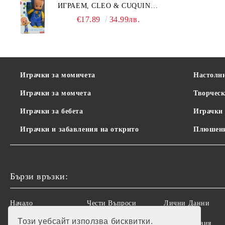
ИГРАЕМ, CLEO & CUQUIN,
25 СМ.
€17.89
34.99лв.
Играчки за момичета
Настолн
Играчки за момчета
Творческ
Играчки за бебета
Играчки 
Играчки и забавления на открито
Плюшени
Бързи връзки:
Начало
Чести Въпроси
Лични Данни
Този уебсайт използва бисквитки.
Рекламации
Регистрация
Общи условия