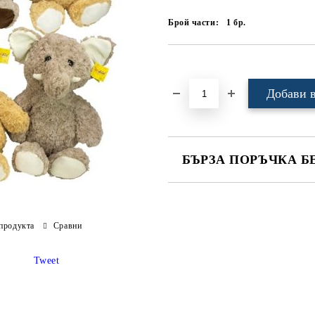
Брой части:
1
бр.
Добави в желани
БЪРЗА ПОРЪЧКА Б
САМО ПОПЪЛНЕТЕ 4 ПОЛЕТА
продукта
Сравни
Tweet
Ние ще се свържем с вас в рамки