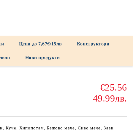
ти
Цени до 7,67€/15лв
Конструктори
люш
Нови продукти
€25.56
а
49.99лв.
н, Куче, Хипопотам, Бежово мече, Сиво мече, Заек