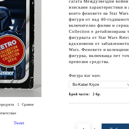
сагата Междузвездни войни
изискани характеристики и 
които феновете на Star War
фигури от над 40-годишнот
включително филми и сериал
Collection е детайлизирана 
фигурката от Star Wars Retr
вдъхновени от забавлението
Wars. Феновете и колекцион
фигурка, включваща пет точ
превозни средства.
Фигура star wars:
Брой части:
2
бр.
продукта
Сравни
Добави в желани
тветствие
Tweet