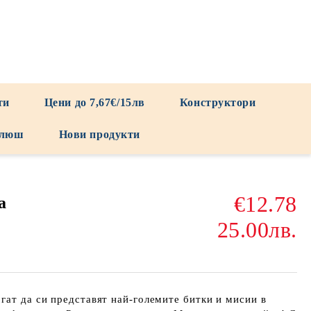
ти
Цени до 7,67€/15лв
Конструктори
люш
Нови продукти
€12.78
а
25.00лв.
гат да си представят най-големите битки и мисии в