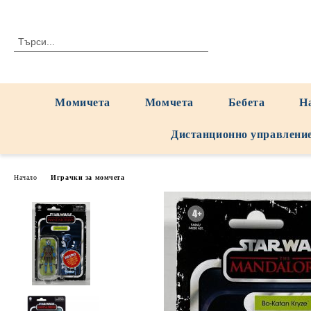
Момичета
Момчета
Бебета
Н
Дистанционно управлени
Начало
Играчки за момчета