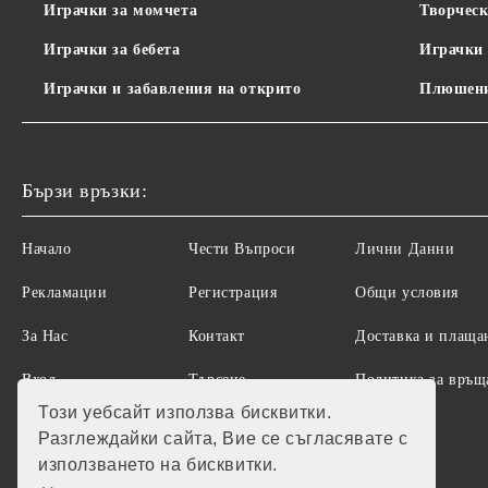
Играчки за момчета
Творческ
Играчки за бебета
Играчки 
Играчки и забавления на открито
Плюшени
Бързи връзки:
Начало
Чести Въпроси
Лични Данни
Рекламации
Регистрация
Общи условия
За Нас
Контакт
Доставка и плаща
Вход
Търсене
Политика за връщ
на стоки
Този уебсайт използва бисквитки.
Разглеждайки сайта, Вие се съгласявате с
използването на бисквитки.