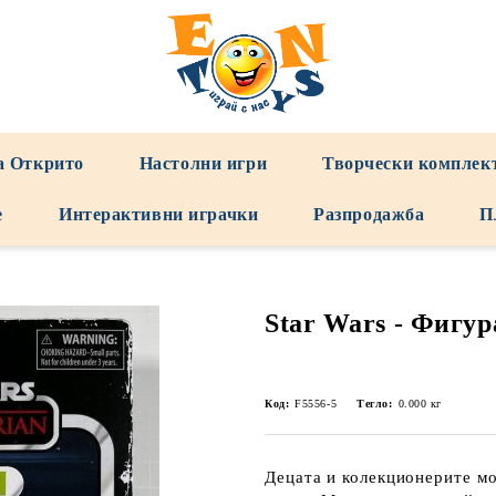
а Открито
Настолни игри
Творчески комплек
е
Интерактивни играчки
Разпродажба
П
Star Wars - Фигур
Код:
F5556-5
Тегло:
0.000
кг
Децата и колекционерите мо