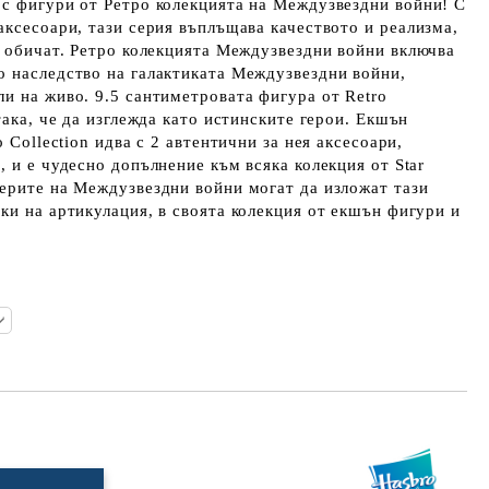
 с фигури от Ретро колекцията на Междузвездни войни! С
аксесоари, тази серия въплъщава качеството и реализма,
s обичат. Ретро колекцията Междузвездни войни включва
о наследство на галактиката Междузвездни войни,
и на живо. 9.5 сантиметровата фигура от Retro
така, че да изглежда като истинските герои. Екшън
o Collection идва с 2 автентични за нея аксесоари,
, и е чудесно допълнение към всяка колекция от Star
ерите на Междузвездни войни могат да изложат тази
ки на артикулация, в своята колекция от екшън фигури и