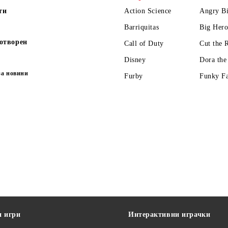
ти
Action Science
Angry Bi
Barriquitas
Big Hero
отворен
Call of Duty
Cut the 
Disney
Dora the
за новини
Furby
Funky F
и игри
Интерактивни играчки