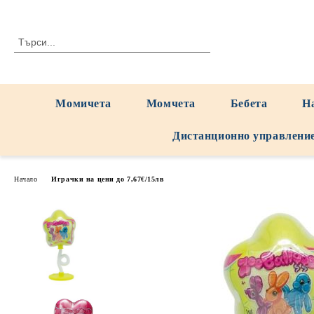
Момичета
Момчета
Бебета
Н
Дистанционно управлени
Начало
Играчки на цени до 7,67€/15лв