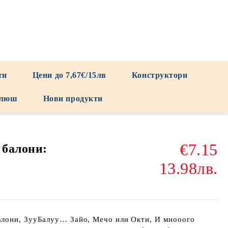
ти
Цени до 7,67€/15лв
Конструктори
люш
Нови продукти
€7.15
 балони:
13.98лв.
лони, ЗууБалуу… Зайо, Мечо или Окти, И мнооого