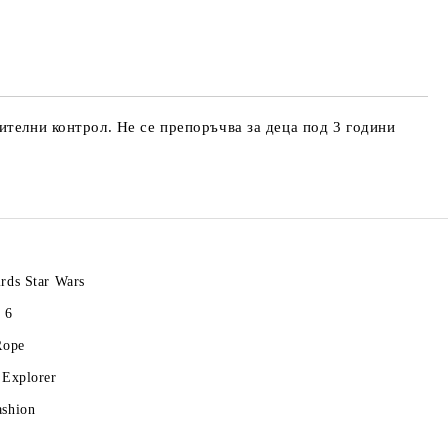
те на работния ден.
ителни контрол. Не се препоръчва за деца под 3 години
rds Star Wars
 6
Rope
 Explorer
ashion