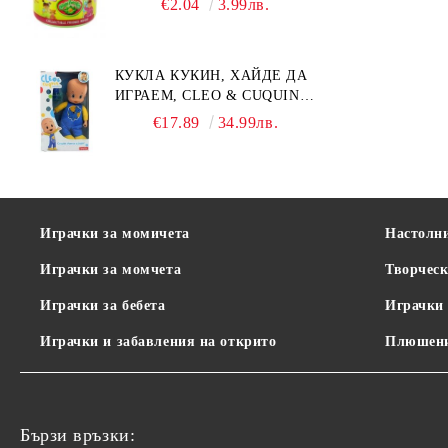
€2.04
3.99лв.
КУКЛА КУКИН, ХАЙДЕ ДА
ИГРАЕМ, CLEO & CUQUIN,
25 СМ.
€17.89
34.99лв.
Играчки за момичета
Настолн
Играчки за момчета
Творческ
Играчки за бебета
Играчки 
Играчки и забавления на открито
Плюшени
Бързи връзки: