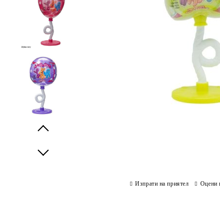
Prev
Next
Изпрати на приятел
Оцени 