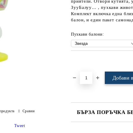
приятели. Отвори кутията, 
ЗууБалуу… , пухкави живот
Комплект включка една бли
балон, и един пакет самона
Пухкави балони:
Добави в желани
продукта
Сравни
БЪРЗА ПОРЪЧКА Б
САМО ПОПЪЛНЕТЕ 4 ПОЛЕТА
Tweet