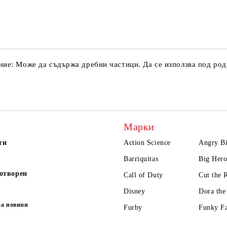
Ние ще се свържем с вас в рамки
ние: Може да съдържа дребни частици. Да се използва под род
Марки
ти
Action Science
Angry Bi
Barriquitas
Big Hero
отворен
Call of Duty
Cut the 
Disney
Dora the
за новини
Furby
Funky F