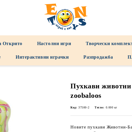
а Открито
Настолни игри
Творчески комплек
е
Интерактивни играчки
Разпродажба
П
Пухкави животни
zoobaloos
Код:
37500-2
Тегло:
0.000
кг
Новите пухкави Животни-Ба