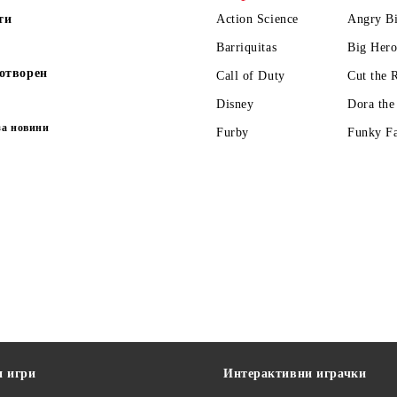
ти
Action Science
Angry Bi
Barriquitas
Big Hero
отворен
Call of Duty
Cut the 
Disney
Dora the
за новини
Furby
Funky F
и игри
Интерактивни играчки