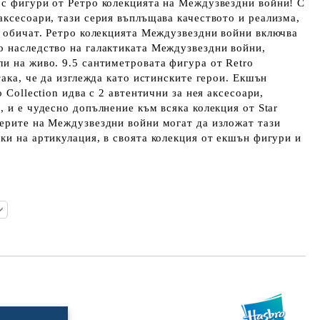
 с фигури от Ретро колекцията на Междузвездни войни! С
аксесоари, тази серия въплъщава качеството и реализма,
s обичат. Ретро колекцията Междузвездни войни включва
о наследство на галактиката Междузвездни войни,
и на живо. 9.5 сантиметровата фигура от Retro
така, че да изглежда като истинските герои. Екшън
o Collection идва с 2 автентични за нея аксесоари,
, и е чудесно допълнение към всяка колекция от Star
ерите на Междузвездни войни могат да изложат тази
ки на артикулация, в своята колекция от екшън фигури и