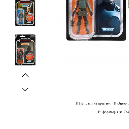
Prev
Next
Изпрати на приятел
Оцени 
Информация за Съо