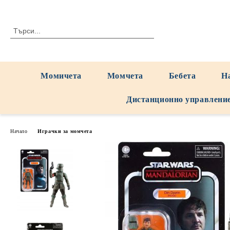
Момичета
Момчета
Бебета
Н
Дистанционно управлени
Начало
Играчки за момчета