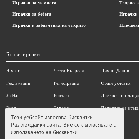
Играчки за момчета
Творческ
Играчки за бебета
Играчки 
Играчки и забавления на открито
Плюшени
Бързи връзки:
Начало
Чести Въпроси
Лични Данни
Рекламации
Регистрация
Общи условия
За Нас
Контакт
Доставка и плаща
Вход
Търсене
Политика за връщ
на стоки
Този уебсайт използва бисквитки.
Разглеждайки сайта, Вие се съгласявате с
използването на бисквитки.