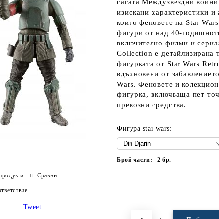
сагата Междузвездни войни
изискани характеристики и 
които феновете на Star War
фигури от над 40-годишнот
включително филми и сериал
Collection е детайлизирана 
фигурката от Star Wars Retr
вдъхновени от забавлението
Wars. Феновете и колекцион
фигурка, включваща пет точ
превозни средства.
Фигура star wars:
Брой части:
2
бр.
продукта
Сравни
Добави в желани
тветствие
Tweet