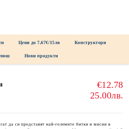
ти
Цени до 7,67€/15лв
Конструктори
люш
Нови продукти
€12.78
а
25.00лв.
гат да си представят най-големите битки и мисии в